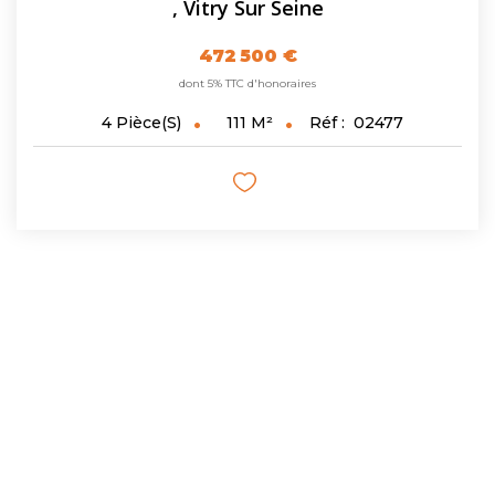
,
Vitry Sur Seine
472 500 €
dont 5% TTC d'honoraires
111
M²
Réf :
02477
4
Pièce(s)