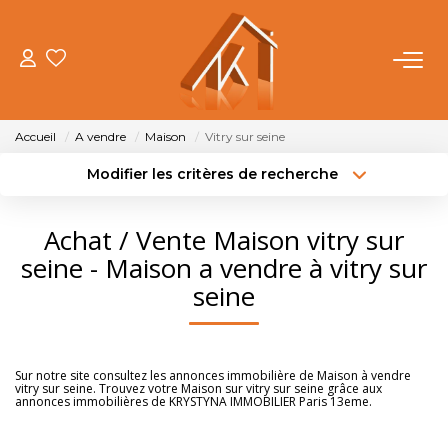
ACHETER
Accueil
A vendre
Maison
Vitry sur seine
VENDRE
Modifier les critères de recherche
Type de transaction
Localisation
Acheter
Localisation
LOUER
Achat / Vente Maison vitry sur
Type de bien
Sélectionnez...
Surface min
seine - Maison a vendre à vitry sur
FAIRE GÉRER
seine
Budget max
Plus de critères
NOTRE AGENCE
Créer une alerte
Sur notre site consultez les annonces immobilière de Maison à vendre
vitry sur seine. Trouvez votre Maison sur vitry sur seine grâce aux
OUTILS
annonces immobilières de KRYSTYNA IMMOBILIER Paris 13eme.