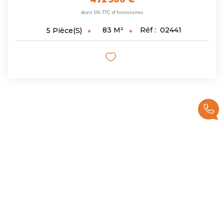
dont 5% TTC d'honoraires
83
M²
Réf :
02441
5
Pièce(s)