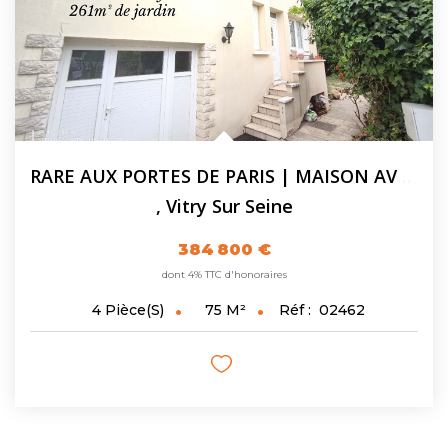
RARE AUX PORTES DE PARIS | MAISON AVEC GRAND JARDIN DE 261...
,
Vitry Sur Seine
384 800 €
dont 4% TTC d'honoraires
75
M²
Réf :
02462
4
Pièce(s)