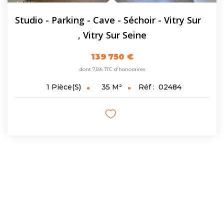
Studio - Parking - Cave - Séchoir - Vitry Sur Seine - 35.2...
,
Vitry Sur Seine
139 750 €
dont 7,5% TTC d'honoraires
35
M²
Réf :
02484
1
Pièce(s)