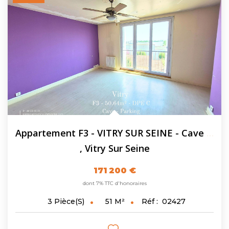
Appartement F3 - VITRY SUR SEINE - Cave - Parking...
,
Vitry Sur Seine
171 200 €
dont 7% TTC d'honoraires
51
M²
Réf :
02427
3
Pièce(s)