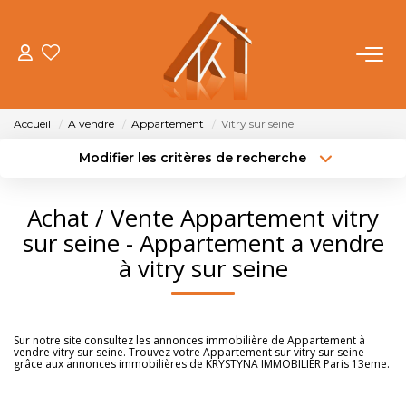
ACHETER
Accueil
A vendre
Appartement
Vitry sur seine
VENDRE
Modifier les critères de recherche
Type de transaction
Localisation
Acheter
Localisation
LOUER
Achat / Vente Appartement vitry
Type de bien
Sélectionnez...
Surface min
sur seine - Appartement a vendre
FAIRE GÉRER
à vitry sur seine
Budget max
Plus de critères
NOTRE AGENCE
Créer une alerte
Sur notre site consultez les annonces immobilière de Appartement à
vendre vitry sur seine. Trouvez votre Appartement sur vitry sur seine
OUTILS
grâce aux annonces immobilières de KRYSTYNA IMMOBILIER Paris 13eme.