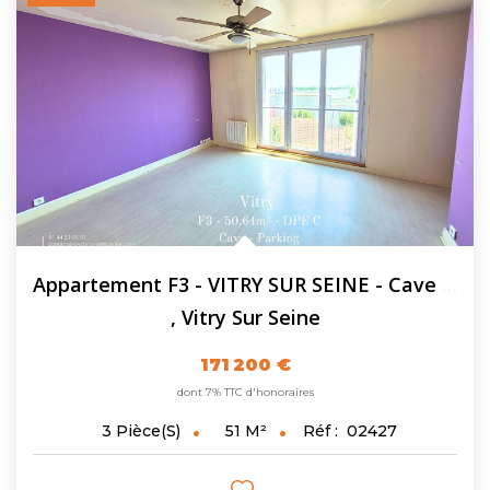
Appartement F3 - VITRY SUR SEINE - Cave - Parking...
,
Vitry Sur Seine
171 200 €
dont 7% TTC d'honoraires
51
M²
Réf :
02427
3
Pièce(s)