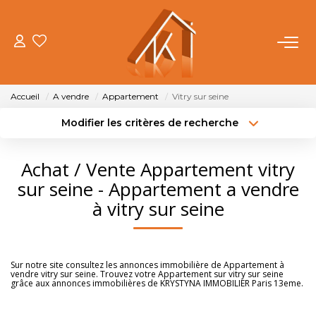
ACHETER
Accueil
A vendre
Appartement
Vitry sur seine
VENDRE
Modifier les critères de recherche
Type de transaction
Localisation
Acheter
Localisation
LOUER
Achat / Vente Appartement vitry
Type de bien
Sélectionnez...
Surface min
sur seine - Appartement a vendre
FAIRE GÉRER
à vitry sur seine
Budget max
Plus de critères
NOTRE AGENCE
Créer une alerte
Sur notre site consultez les annonces immobilière de Appartement à
vendre vitry sur seine. Trouvez votre Appartement sur vitry sur seine
OUTILS
grâce aux annonces immobilières de KRYSTYNA IMMOBILIER Paris 13eme.