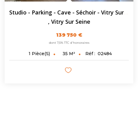
Studio - Parking - Cave - Séchoir - Vitry Sur Seine - 35.2...
,
Vitry Sur Seine
139 750 €
dont 7,5% TTC d'honoraires
35
M²
Réf :
02484
1
Pièce(s)