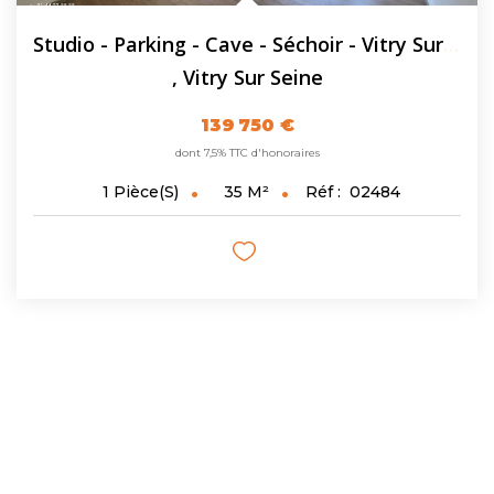
Studio - Parking - Cave - Séchoir - Vitry Sur Seine - 35.2...
,
Vitry Sur Seine
139 750 €
dont 7,5% TTC d'honoraires
35
M²
Réf :
02484
1
Pièce(s)