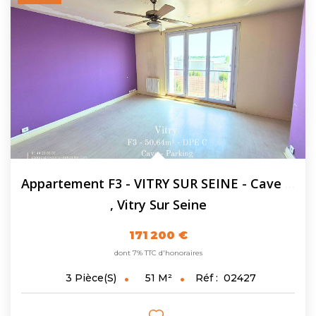
Appartement F3 - VITRY SUR SEINE - Cave - Parking...
,
Vitry Sur Seine
171 200 €
dont 7% TTC d'honoraires
51
M²
Réf :
02427
3
Pièce(s)