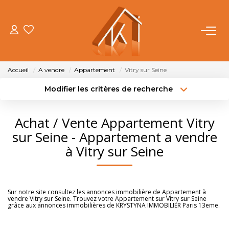
ACHETER
Accueil
A vendre
Appartement
Vitry sur Seine
VENDRE
Modifier les critères de recherche
Type de transaction
Localisation
Acheter
Localisation
LOUER
Achat / Vente Appartement Vitry
Type de bien
Sélectionnez...
Surface min
sur Seine - Appartement a vendre
FAIRE GÉRER
à Vitry sur Seine
Budget max
Plus de critères
NOTRE AGENCE
Créer une alerte
Sur notre site consultez les annonces immobilière de Appartement à
vendre Vitry sur Seine. Trouvez votre Appartement sur Vitry sur Seine
OUTILS
grâce aux annonces immobilières de KRYSTYNA IMMOBILIER Paris 13eme.