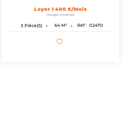
Loyer 1 400 €/mois
charges comprises
64
M²
Réf :
02470
3
Pièce(s)