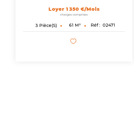
Loyer 1 350 €/mois
charges comprises
61
M²
Réf :
02471
3
Pièce(s)