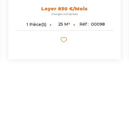
Loyer 850 €/mois
charges comprises
25
M²
Réf :
00098
1
Pièce(s)