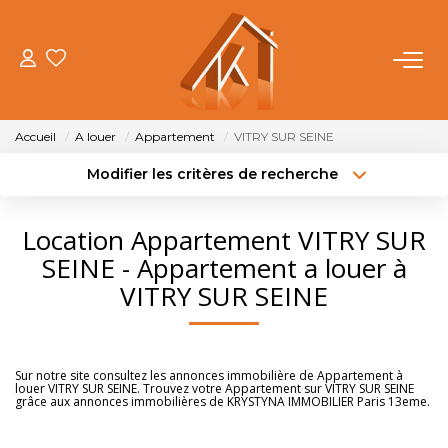
ACHETER
Accueil
A louer
Appartement
VITRY SUR SEINE
VENDRE
Modifier les critères de recherche
Type de transaction
Localisation
Acheter
Localisation
LOUER
Location Appartement VITRY SUR
Type de bien
Sélectionnez...
Surface min
SEINE - Appartement a louer à
FAIRE GÉRER
VITRY SUR SEINE
Budget max
Plus de critères
NOTRE AGENCE
Créer une alerte
Sur notre site consultez les annonces immobilière de Appartement à
louer VITRY SUR SEINE. Trouvez votre Appartement sur VITRY SUR SEINE
OUTILS
grâce aux annonces immobilières de KRYSTYNA IMMOBILIER Paris 13eme.