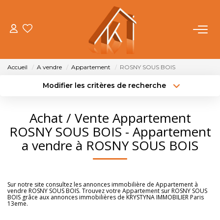
ACHETER
Accueil
A vendre
Appartement
ROSNY SOUS BOIS
VENDRE
Modifier les critères de recherche
Type de transaction
Localisation
Acheter
Localisation
LOUER
Achat / Vente Appartement
Type de bien
Sélectionnez...
Surface min
ROSNY SOUS BOIS - Appartement
FAIRE GÉRER
a vendre à ROSNY SOUS BOIS
Budget max
Plus de critères
NOTRE AGENCE
Créer une alerte
Sur notre site consultez les annonces immobilière de Appartement à
vendre ROSNY SOUS BOIS. Trouvez votre Appartement sur ROSNY SOUS
OUTILS
BOIS grâce aux annonces immobilières de KRYSTYNA IMMOBILIER Paris
13eme.