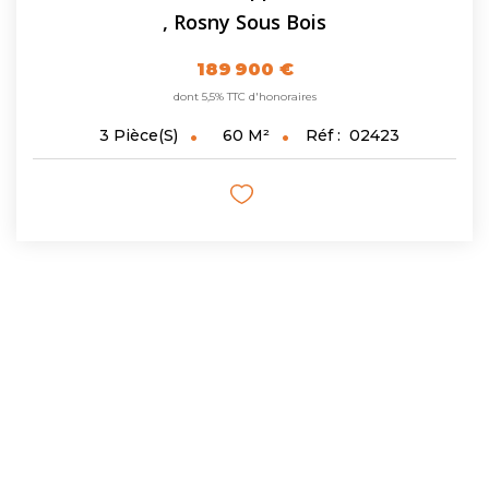
,
Rosny Sous Bois
189 900 €
dont 5,5% TTC d'honoraires
60
M²
Réf :
02423
3
Pièce(s)