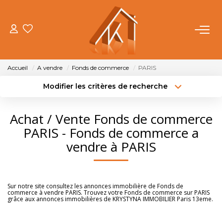
ACHETER
Accueil
A vendre
Fonds de commerce
PARIS
VENDRE
Modifier les critères de recherche
Type de transaction
Localisation
Acheter
Localisation
LOUER
Achat / Vente Fonds de commerce
Type de bien
Sélectionnez...
Surface min
PARIS - Fonds de commerce a
FAIRE GÉRER
vendre à PARIS
Budget max
Plus de critères
NOTRE AGENCE
Créer une alerte
Sur notre site consultez les annonces immobilière de Fonds de
commerce à vendre PARIS. Trouvez votre Fonds de commerce sur PARIS
OUTILS
grâce aux annonces immobilières de KRYSTYNA IMMOBILIER Paris 13eme.