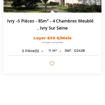
Ivry -5 Pièces - 85m² - 4 Chambres Meublées En Colocation
,
Ivry Sur Seine
Loyer 630 €/mois
charges comprises
11
M²
Réf :
02428
5
Pièce(s)