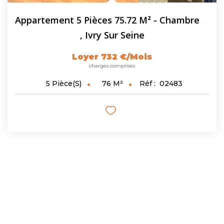
Appartement 5 Pièces 75.72 M² - Chambres Meublées En...
,
Ivry Sur Seine
Loyer 732 €/mois
charges comprises
76
M²
Réf :
02483
5
Pièce(s)