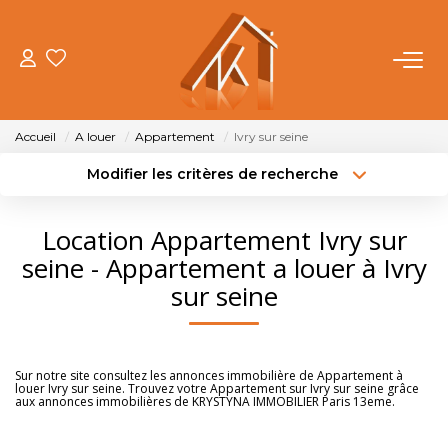
ACHETER
Accueil
A louer
Appartement
Ivry sur seine
VENDRE
Modifier les critères de recherche
Type de transaction
Localisation
Acheter
Localisation
LOUER
Location Appartement Ivry sur
Type de bien
Sélectionnez...
Surface min
seine - Appartement a louer à Ivry
FAIRE GÉRER
sur seine
Budget max
Plus de critères
NOTRE AGENCE
Créer une alerte
Sur notre site consultez les annonces immobilière de Appartement à
louer Ivry sur seine. Trouvez votre Appartement sur Ivry sur seine grâce
OUTILS
aux annonces immobilières de KRYSTYNA IMMOBILIER Paris 13eme.