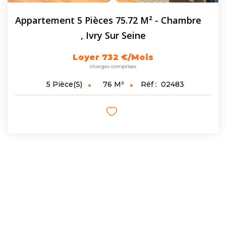
Appartement 5 Pièces 75.72 M² - Chambres Meublées En...
,
Ivry Sur Seine
Loyer 732 €/mois
charges comprises
76
M²
Réf :
02483
5
Pièce(s)