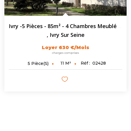
Ivry -5 Pièces - 85m² - 4 Chambres Meublées En Colocation
,
Ivry Sur Seine
Loyer 630 €/mois
charges comprises
11
M²
Réf :
02428
5
Pièce(s)