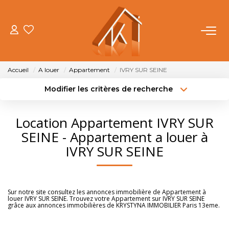
ACHETER
Accueil
A louer
Appartement
IVRY SUR SEINE
VENDRE
Modifier les critères de recherche
Type de transaction
Localisation
Acheter
Localisation
LOUER
Location Appartement IVRY SUR
Type de bien
Sélectionnez...
Surface min
SEINE - Appartement a louer à
FAIRE GÉRER
IVRY SUR SEINE
Budget max
Plus de critères
NOTRE AGENCE
Créer une alerte
Sur notre site consultez les annonces immobilière de Appartement à
louer IVRY SUR SEINE. Trouvez votre Appartement sur IVRY SUR SEINE
OUTILS
grâce aux annonces immobilières de KRYSTYNA IMMOBILIER Paris 13eme.