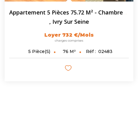
Appartement 5 Pièces 75.72 M² - Chambres Meublées En...
,
Ivry Sur Seine
Loyer 732 €/mois
charges comprises
76
M²
Réf :
02483
5
Pièce(s)