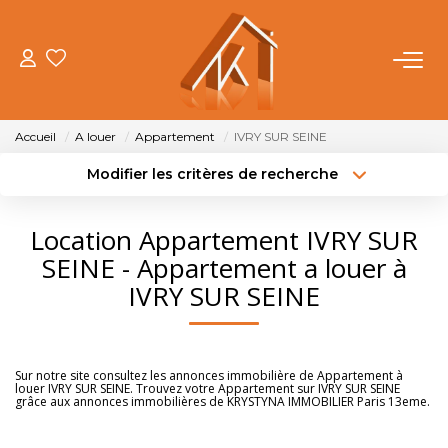
ACHETER
Accueil
A louer
Appartement
IVRY SUR SEINE
VENDRE
Modifier les critères de recherche
Type de transaction
Localisation
Acheter
Localisation
LOUER
Location Appartement IVRY SUR
Type de bien
Sélectionnez...
Surface min
SEINE - Appartement a louer à
FAIRE GÉRER
IVRY SUR SEINE
Budget max
Plus de critères
NOTRE AGENCE
Créer une alerte
Sur notre site consultez les annonces immobilière de Appartement à
louer IVRY SUR SEINE. Trouvez votre Appartement sur IVRY SUR SEINE
OUTILS
grâce aux annonces immobilières de KRYSTYNA IMMOBILIER Paris 13eme.