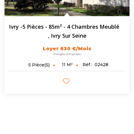
Ivry -5 Pièces - 85m² - 4 Chambres Meublées En Colocation
,
Ivry Sur Seine
Loyer 630 €/mois
charges comprises
11
M²
Réf :
02428
5
Pièce(s)