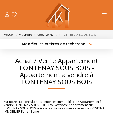
ACHETER
Accueil
A vendre
Appartement
FONTENAY SOUS BOIS
VENDRE
Modifier les critères de recherche
Type de transaction
Localisation
Acheter
Localisation
LOUER
Achat / Vente Appartement
Type de bien
Sélectionnez...
Surface min
FONTENAY SOUS BOIS -
FAIRE GÉRER
Appartement a vendre à
Budget max
Plus de critères
FONTENAY SOUS BOIS
NOTRE AGENCE
Créer une alerte
OUTILS
Sur notre site consultez les annonces immobilière de Appartement à
vendre FONTENAY SOUS BOIS. Trouvez votre Appartement sur
FONTENAY SOUS BOIS grâce aux annonces immobilières de KRYSTYNA
IMMOBILIER Paris 13eme.