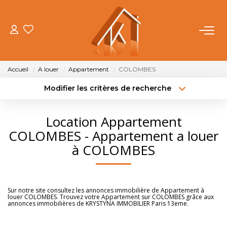
ACHETER
Accueil
A louer
Appartement
COLOMBES
VENDRE
Modifier les critères de recherche
Type de transaction
Localisation
Acheter
Localisation
LOUER
Location Appartement
Type de bien
Sélectionnez...
Surface min
COLOMBES - Appartement a louer
FAIRE GÉRER
à COLOMBES
Budget max
Plus de critères
NOTRE AGENCE
Créer une alerte
Sur notre site consultez les annonces immobilière de Appartement à
louer COLOMBES. Trouvez votre Appartement sur COLOMBES grâce aux
OUTILS
annonces immobilières de KRYSTYNA IMMOBILIER Paris 13eme.