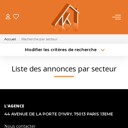
ACHETER
Accueil
Recherche par secteur
VENDRE
Modifier les critères de recherche
Type de transaction
Localisation
Acheter
Localisation
LOUER
Liste des annonces par secteur
Type de bien
Sélectionnez...
Surface min
FAIRE GÉRER
Budget max
Plus de critères
NOTRE AGENCE
Créer une alerte
L'AGENCE
OUTILS
44 AVENUE DE LA PORTE D'IVRY, 75013 PARIS 13EME
Nous contacter