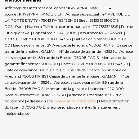
Mentions légales
Affichage des informations légales : KRYSTYNA IMMOBILIER | Raison
sociale : KRYSTYNA IMMOBILIER | Adresse siège social : 44 AVENUE DE
LA PORTE D'IVRY - 75013 PARIS 13EME | Siret : 53132636100015 |
RCS : Paris | Numero TVA Intracommunautaire : FR17531326361 | Forme
juridique : SAS | Capital social : 40 000€ | Assurance RCP : 43526L |
Carte T : CPI 7501 2018 000 034 928 | Date de délivrance : 0000-00-
00 | Lieu de délivrance : 27 Avenue de Friedland 75008 PARIS | Caisse de
garantie financière : GALIAN. | N° de caisse de garantie : 43526L | Adresse
caisse de garantie : 89 rue de la Boétie - 75008 PARIS | Montant de la
garantie financière : 300 000 | Carte G : CPI 7501 2018 000 034 928 |
Date de délivrance : 0000-00-00 | Lieu de délivrance : 27 Avenue de
Friedland 75008 PARIS | Caisse de garantie financière : GALIAN | N° de
caisse de garantie : 43526L | Adresse caisse de garantie : 89 rue de la
Boétie - 75008 PARIS | Montant de la garantie financière : 120 000 |
Nom du médiateur : ANM CONSO | Adresse du médiateur : 62 rue
tiquetonne | Adresse du site :
www.anm-conso.com
| Date d'obtention
du label : 01/08/2018
Entreprise juridiquement et financièrement
indépendante