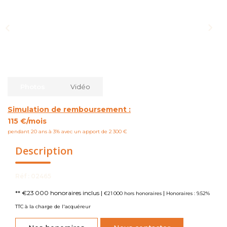
NOUS CONTACTER
Photos
Vidéo
Simulation de remboursement :
115 €/mois
pendant 20 ans à 3% avec un apport de 2 300 €
Description
Réf : 02465
** €23 000
honoraires inclus
|
|
€21 000
hors honoraires
Honoraires : 9.52%
TTC à la charge de l'acquéreur