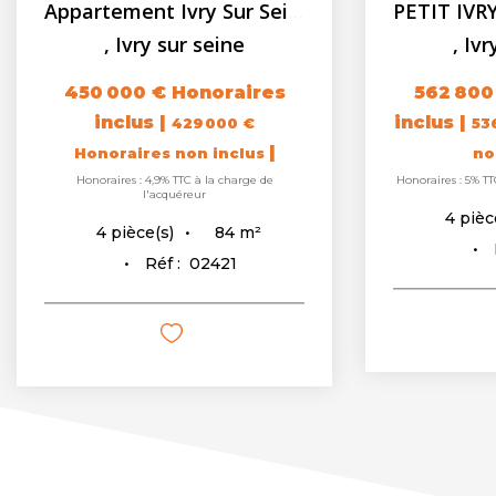
PETIT IVRY - Elégante F4/5 avec Terrasse - Véranda - ...
,
Ivry sur seine
,
Vit
562 800 €
Honoraires
266 250
inclus
|
inclus
|
536 000 €
Honoraires
25
|
non inclus
no
Honoraires : 5% TTC à la charge de l'acquéreur
Honoraires : 
88
m²
4
pièce(s)
4
pièc
Réf :
02451