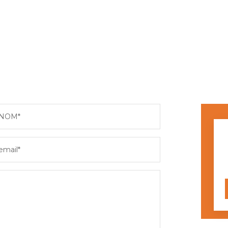
NOM*
email*