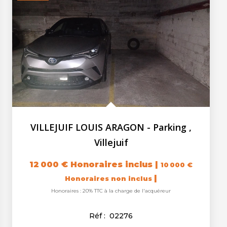
VILLEJUIF LOUIS ARAGON - Parking
,
Villejuif
12 000 €
Honoraires inclus
|
10 000 €
|
Honoraires non inclus
Honoraires : 20% TTC à la charge de l'acquéreur
Réf :
02276