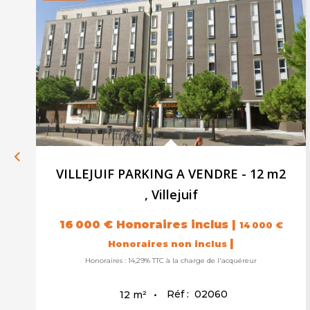
VILLEJUIF PARKING A VENDRE - 12 m2
,
Villejuif
16 000 €
Honoraires inclus
|
14 000 €
|
Honoraires non inclus
Honoraires : 14,29% TTC à la charge de l'acquéreur
Réf :
02060
12
m²