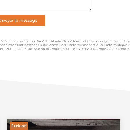
Envoyer le message
 un fichier informatisé par KRYSTYNA IMMOBILIER Paris 13eme pour gérer votre dema
plicables et sont destinées à nos conseillers Conformément à la loi « informatique 
ris 13eme contact@krystyna-immobilier.com. Nous vous informons de l'existence de
Exclusif