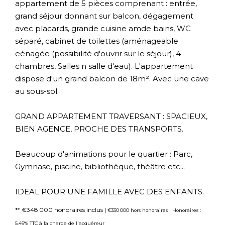
appartement de 5 pièces comprenant : entrée,
grand séjour donnant sur balcon, dégagement
avec placards, grande cuisine amde bains, WC
séparé, cabinet de toilettes (aménageable
eénagée (possibilité d'ouvrir sur le séjour), 4
chambres, Salles n salle d'eau). L'appartement
dispose d'un grand balcon de 18m². Avec une cave
au sous-sol.
GRAND APPARTEMENT TRAVERSANT : SPACIEUX,
BIEN AGENCE, PROCHE DES TRANSPORTS.
Beaucoup d'animations pour le quartier : Parc,
Gymnase, piscine, bibliothèque, théâtre etc...
IDEAL POUR UNE FAMILLE AVEC DES ENFANTS.
** €348 000
honoraires inclus
|
|
€330 000
hors honoraires
Honoraires :
5.45% TTC à la charge de l'acquéreur