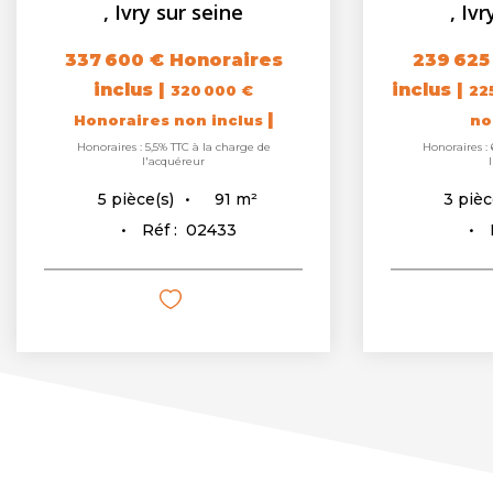
,
Ivry sur seine
,
Ivr
337 600 €
Honoraires
239 625
inclus
|
inclus
|
320 000 €
22
|
Honoraires non inclus
no
Honoraires : 5,5% TTC à la charge de
Honoraires : 
l'acquéreur
91
m²
5
pièce(s)
3
pièc
Réf :
02433