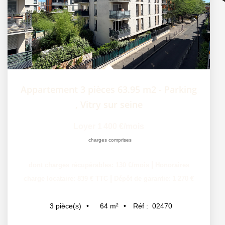
Appartement 3 pièces 63.95 m2 - Parking
,
Vitry sur seine
Loyer 1 400 €/mois
charges comprises
|
dont charges récupérables: 130 €/mois
Honoraires
|
charge locataire: 839 € TTC
Dépôt de garantie: 1 270 €
64
m²
Réf :
02470
3
pièce(s)