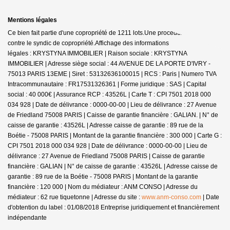
Mentions légales
Ce bien fait partie d'une copropriété de 1211 lots.Une procédure est en cours
contre le syndic de copropriété.
Affichage des informations
légales : KRYSTYNA IMMOBILIER | Raison sociale : KRYSTYNA
IMMOBILIER | Adresse siège social : 44 AVENUE DE LA PORTE D'IVRY -
75013 PARIS 13EME | Siret : 53132636100015 | RCS : Paris | Numero TVA
Intracommunautaire : FR17531326361 | Forme juridique : SAS | Capital
social : 40 000€ | Assurance RCP : 43526L |
Carte T : CPI 7501 2018 000
034 928 | Date de délivrance : 0000-00-00 | Lieu de délivrance : 27 Avenue
de Friedland 75008 PARIS | Caisse de garantie financière : GALIAN. | N° de
caisse de garantie : 43526L | Adresse caisse de garantie : 89 rue de la
Boétie - 75008 PARIS | Montant de la garantie financière : 300 000 | Carte G :
CPI 7501 2018 000 034 928 | Date de délivrance : 0000-00-00 | Lieu de
délivrance : 27 Avenue de Friedland 75008 PARIS | Caisse de garantie
financière : GALIAN | N° de caisse de garantie : 43526L | Adresse caisse de
garantie : 89 rue de la Boétie - 75008 PARIS | Montant de la garantie
financière : 120 000 | Nom du médiateur : ANM CONSO | Adresse du
médiateur : 62 rue tiquetonne | Adresse du site :
www.anm-conso.com
| Date
d'obtention du label : 01/08/2018
Entreprise juridiquement et financièrement
indépendante