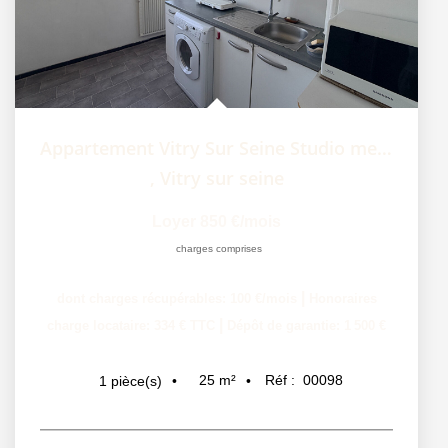
Appartement Vitry Sur Seine Studio meublé 25.49 m2
,
Vitry sur seine
Loyer 850 €/mois
charges comprises
|
dont charges récupérables: 100 €/mois
Honoraires
|
charge locataire: 334 € TTC
Dépôt de garantie: 1 500 €
25
m²
Réf :
00098
1
pièce(s)