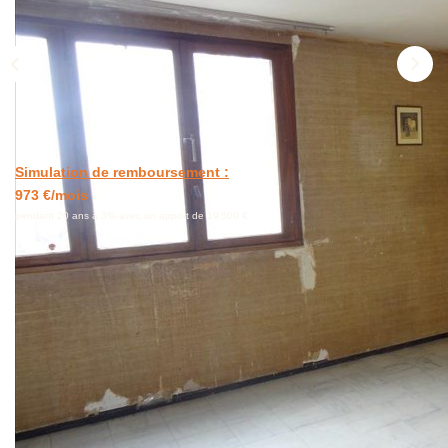
NOUS CONTACTER
Simulation de remboursement :
973 €/mois
pendant 20 ans à 3% avec un apport de 19 500 €
Description
Réf : 00917
** €195 000
honoraires inclus
|
|
€185 000
hors honoraires
Honoraires : 5.41%
TTC à la charge de l'acquéreur