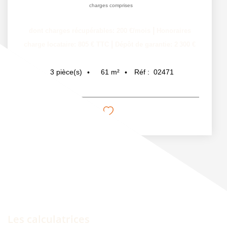
charges comprises
|
dont charges récupérables: 200 €/mois
Honoraires
|
charge locataire: 805 € TTC
Dépôt de garantie: 2 300 €
61
m²
Réf :
02471
3
pièce(s)
Les calculatrices