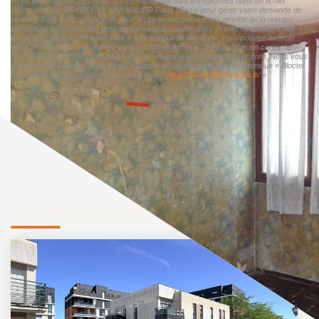
« Les informations recueillies sur ce formulaire sont enregistrées dans un fichier
informatisé par KRYSTYNA IMMOBILIER Paris 13eme pour gérer votre demande de
contact. Elles sont conservées pour la durée nécessaire à la gestion de la relation
client dans le respect des prescriptions légales applicables et sont destinées à nos
conseillers Conformément à la loi « informatique et libertés », vous pouvez exercer
votre droit d'accès aux données vous concernant et les faire rectifier en contactant
KRYSTYNA IMMOBILIER Paris 13eme contact@krystyna-immobilier.com. Nous vous
informons de l'existence de la liste d'opposition au démarchage téléphonique « Bloctel
», sur laquelle vous pouvez vous inscrire ici :
https://www.bloctel.gouv.fr/
»
Les biens similaires