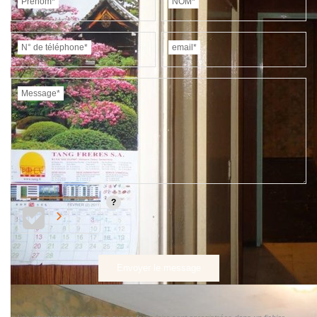
Prénom*
NOM*
N° de téléphone*
email*
Message*
Envoyer le message