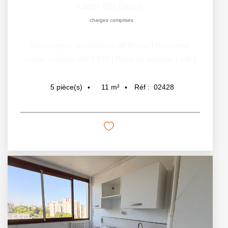
Loyer 630 €/mois
charges comprises
|
dont charges récupérables: 80 €/mois
Honoraires
|
charge locataire: 281 € TTC
Dépôt de garantie: 1 100 €
11
m²
Réf :
02428
5
pièce(s)