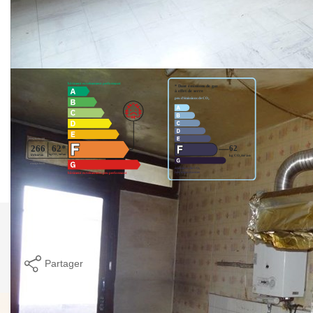
Nos honoraires
Nous contacter
Diagnostics énergétiques
Comparer ce
Imprimer
bien
Partager
Calculer mon budget