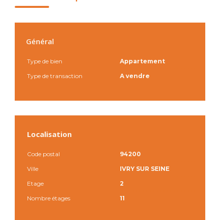
Général
Type de bien
Appartement
Type de transaction
A vendre
Localisation
Code postal
94200
Ville
IVRY SUR SEINE
Etage
2
Nombre étages
11