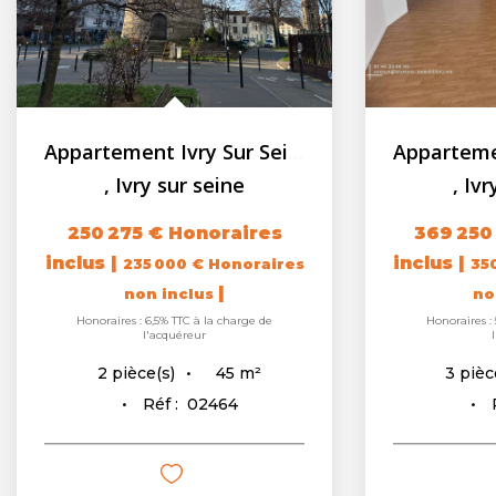
Appartement Ivry Sur Seine 3 pièces - 67.98m² - Balcon
,
Ivry sur seine
,
Vit
369 250 €
Honoraires
139 75
inclus
|
inclus
|
350 000 €
Honoraires
1
|
non inclus
n
Honoraires : 5,5% TTC à la charge de
Honoraires 
l'acquéreur
68
m²
3
pièce(s)
1
piè
Réf :
02449