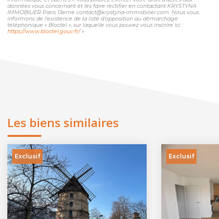
données vous concernant et les faire rectifier en contactant KRYSTYNA
IMMOBILIER Paris 13eme contact@krystyna-immobilier.com. Nous vous
informons de l'existence de la liste d'opposition au démarchage
téléphonique « Bloctel », sur laquelle vous pouvez vous inscrire ici :
https://www.bloctel.gouv.fr/
»
Les biens similaires
Exclusif
Exclusif