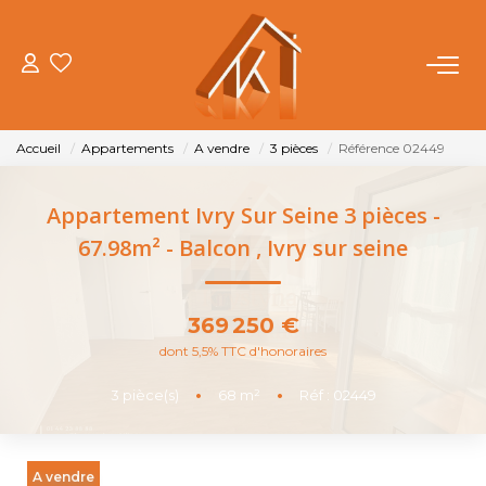
ACHETER
Accueil
Appartements
A vendre
3 pièces
Référence 02449
VENDRE
Appartement Ivry Sur Seine 3 pièces -
LOUER
67.98m² - Balcon
,
Ivry sur seine
FAIRE GÉRER
369 250 €
dont 5,5% TTC d'honoraires
NOTRE AGENCE
3
pièce(s)
•
68
m²
•
Réf : 02449
OUTILS
A vendre