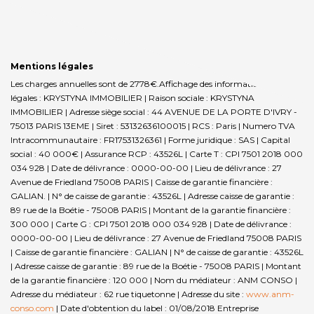
Mentions légales
Les charges annuelles sont de 2778€.
Affichage des informations
légales : KRYSTYNA IMMOBILIER | Raison sociale : KRYSTYNA
IMMOBILIER | Adresse siège social : 44 AVENUE DE LA PORTE D'IVRY -
75013 PARIS 13EME | Siret : 53132636100015 | RCS : Paris | Numero TVA
Intracommunautaire : FR17531326361 | Forme juridique : SAS | Capital
social : 40 000€ | Assurance RCP : 43526L |
Carte T : CPI 7501 2018 000
034 928 | Date de délivrance : 0000-00-00 | Lieu de délivrance : 27
Avenue de Friedland 75008 PARIS | Caisse de garantie financière :
GALIAN. | N° de caisse de garantie : 43526L | Adresse caisse de garantie :
89 rue de la Boétie - 75008 PARIS | Montant de la garantie financière :
300 000 | Carte G : CPI 7501 2018 000 034 928 | Date de délivrance :
0000-00-00 | Lieu de délivrance : 27 Avenue de Friedland 75008 PARIS
| Caisse de garantie financière : GALIAN | N° de caisse de garantie : 43526L
| Adresse caisse de garantie : 89 rue de la Boétie - 75008 PARIS | Montant
de la garantie financière : 120 000 | Nom du médiateur : ANM CONSO |
Adresse du médiateur : 62 rue tiquetonne | Adresse du site :
www.anm-
conso.com
| Date d'obtention du label : 01/08/2018
Entreprise