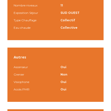
Nombre niveaux
11
Exposition Séjour
SUD OUEST
Type Chauffage
Collectif
Eau chaude
Collective
Autres
Ascenseur
Oui
Grenier
Non
Visiophone
Oui
Accès PMR
Oui