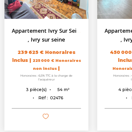
Appartement Ivry Sur Seine 3 pièces 53.64 m2 - loggia - cave
,
Ivry sur seine
,
Ivr
239 625 €
Honoraires
450 000
inclus
|
incl
225 000 €
Honoraires
|
non inclus
Honorai
Honoraires : 6,5% TTC à la charge de
Honoraires : 
l'acquéreur
54
m²
3
pièce(s)
4
pièc
Réf :
02476