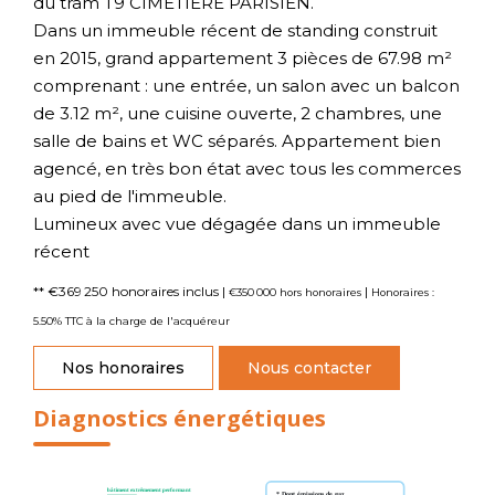
du tram T9 CIMETIÈRE PARISIEN.
Dans un immeuble récent de standing construit
en 2015, grand appartement 3 pièces de 67.98 m²
comprenant : une entrée, un salon avec un balcon
de 3.12 m², une cuisine ouverte, 2 chambres, une
salle de bains et WC séparés. Appartement bien
agencé, en très bon état avec tous les commerces
au pied de l'immeuble.
Lumineux avec vue dégagée dans un immeuble
récent
** €369 250
honoraires inclus
|
|
€350 000
hors honoraires
Honoraires :
5.50% TTC à la charge de l'acquéreur
Nos honoraires
Nous contacter
Diagnostics énergétiques