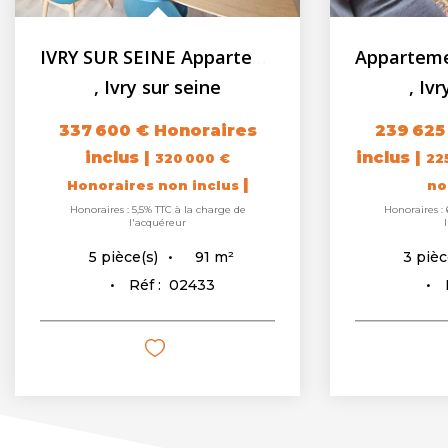
IVRY SUR SEINE Appartement F5 - 90.82m² - Balcon - Cave -...
,
Ivry sur seine
,
Ivr
337 600 €
Honoraires
239 625
inclus
|
inclus
|
320 000 €
22
|
Honoraires non inclus
no
Honoraires : 5,5% TTC à la charge de
Honoraires : 
l'acquéreur
91
m²
5
pièce(s)
3
pièc
Réf :
02433