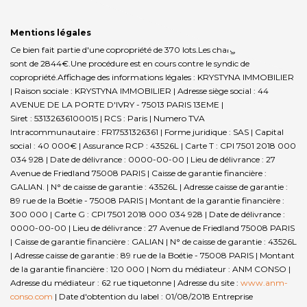
Mentions légales
Ce bien fait partie d'une copropriété de 370 lots.Les charges annuelles
sont de 2844€.
Une procédure est en cours contre le syndic de
copropriété.
Affichage des informations légales : KRYSTYNA IMMOBILIER
| Raison sociale : KRYSTYNA IMMOBILIER | Adresse siège social : 44
AVENUE DE LA PORTE D'IVRY - 75013 PARIS 13EME |
Siret : 53132636100015 | RCS : Paris | Numero TVA
Intracommunautaire : FR17531326361 | Forme juridique : SAS | Capital
social : 40 000€ | Assurance RCP : 43526L |
Carte T : CPI 7501 2018 000
034 928 | Date de délivrance : 0000-00-00 | Lieu de délivrance : 27
Avenue de Friedland 75008 PARIS | Caisse de garantie financière :
GALIAN. | N° de caisse de garantie : 43526L | Adresse caisse de garantie :
89 rue de la Boétie - 75008 PARIS | Montant de la garantie financière :
300 000 | Carte G : CPI 7501 2018 000 034 928 | Date de délivrance :
0000-00-00 | Lieu de délivrance : 27 Avenue de Friedland 75008 PARIS
| Caisse de garantie financière : GALIAN | N° de caisse de garantie : 43526L
| Adresse caisse de garantie : 89 rue de la Boétie - 75008 PARIS | Montant
de la garantie financière : 120 000 | Nom du médiateur : ANM CONSO |
Adresse du médiateur : 62 rue tiquetonne | Adresse du site :
www.anm-
conso.com
| Date d'obtention du label : 01/08/2018
Entreprise