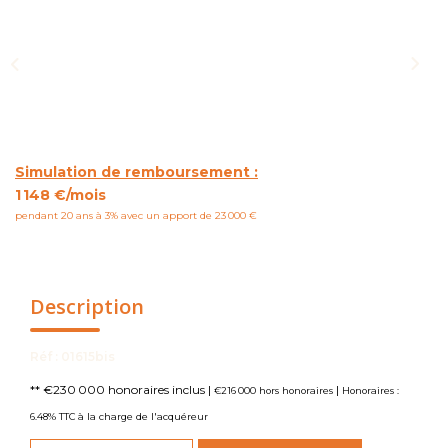
NOUS CONTACTER
Simulation de remboursement :
1 148 €/mois
pendant 20 ans à 3% avec un apport de 23 000 €
Description
Réf : 01615bis
** €230 000
honoraires inclus
|
|
€216 000
hors honoraires
Honoraires :
6.48% TTC à la charge de l'acquéreur