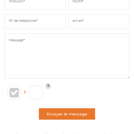
Prénom*
NOM*
N° de téléphone*
email*
Message*
Envoyer le message