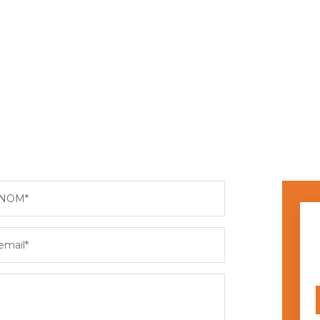
NOM*
email*