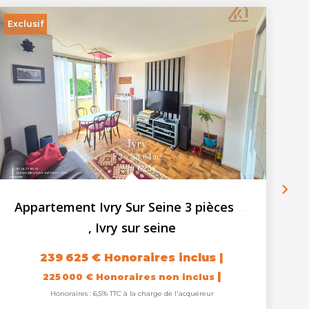
Exclusif
Ex
Appartement Ivry Sur Seine 3 pièces 53.64 m2 - loggia - cave
,
Ivry sur seine
239 625 €
Honoraires inclus
|
|
225 000 €
Honoraires non inclus
Honoraires : 6,5% TTC à la charge de l'acquéreur