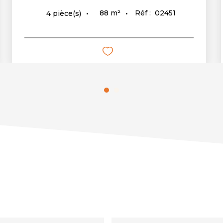
88
m²
Réf :
02451
4
pièce(s)