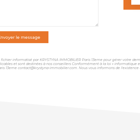
Envoyer le message
 un fichier informatisé par KRYSTYNA IMMOBILIER Paris 13eme pour gérer votre dema
plicables et sont destinées à nos conseillers Conformément à la loi « informatique 
ris 13eme contact@krystyna-immobilier.com. Nous vous informons de l'existence de