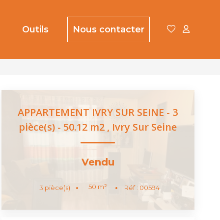
Outils
Nous contacter
APPARTEMENT IVRY SUR SEINE - 3
pièce(s) - 50.12 m2
,
Ivry Sur Seine
Vendu
50
m²
3
pièce(s)
Réf :
00594