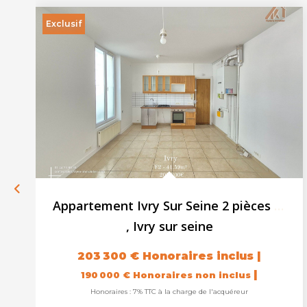
Exclusif
Appartement Ivry Sur Seine 2 pièces + 1 cave
,
Ivry sur seine
203 300 €
Honoraires inclus
|
|
190 000 €
Honoraires non inclus
Honoraires : 7% TTC à la charge de l'acquéreur