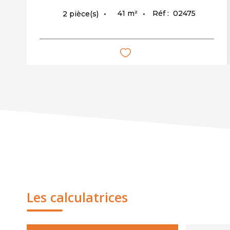
41
m²
Réf :
02475
2
pièce(s)
Les calculatrices