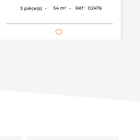
54
m²
Réf :
02476
3
pièce(s)