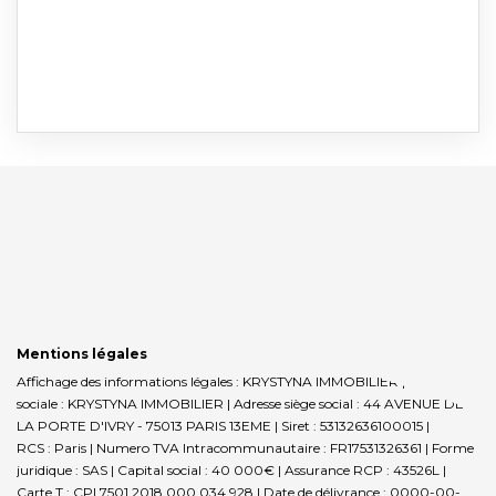
Mentions légales
Affichage des informations légales : KRYSTYNA IMMOBILIER | Raison
sociale : KRYSTYNA IMMOBILIER | Adresse siège social : 44 AVENUE DE
LA PORTE D'IVRY - 75013 PARIS 13EME | Siret : 53132636100015 |
RCS : Paris | Numero TVA Intracommunautaire : FR17531326361 | Forme
juridique : SAS | Capital social : 40 000€ | Assurance RCP : 43526L |
Carte T : CPI 7501 2018 000 034 928 | Date de délivrance : 0000-00-