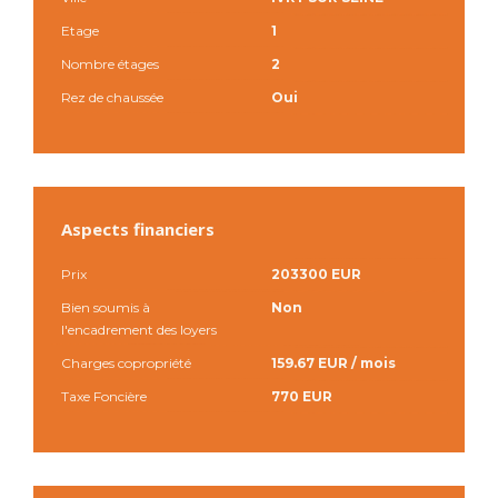
Etage
1
Nombre étages
2
Rez de chaussée
Oui
Aspects financiers
Prix
203300 EUR
Bien soumis à
Non
l'encadrement des loyers
Charges copropriété
159.67 EUR / mois
Taxe Foncière
770 EUR