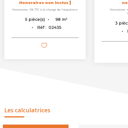
|
non inclus
no
Honoraires : 6,5% TTC à la charge de
Honoraires :
l'acquéreur
54
m²
3
pièce(s)
3
pièc
Réf :
02476
Les calculatrices