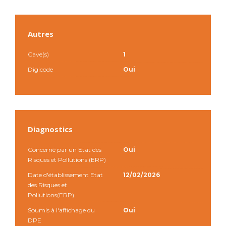
Autres
Cave(s)
1
Digicode
Oui
Diagnostics
Concerné par un Etat des
Oui
Risques et Pollutions (ERP)
Date d'établissement Etat
12/02/2026
des Risques et
Pollutions(ERP)
Soumis à l'affichage du
Oui
DPE