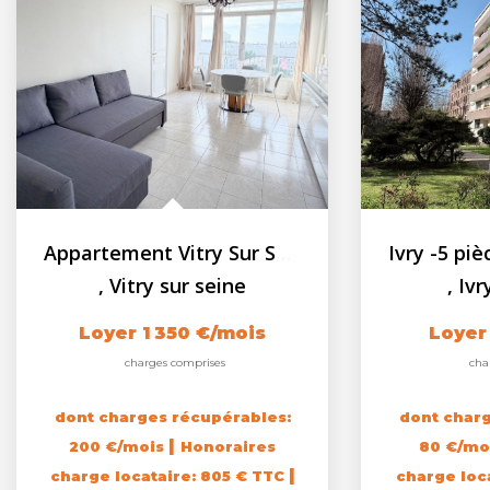
Appartement Vitry Sur Seine 3 pièces 61.36 m2 - Parking -...
,
Vitry sur seine
,
Ivr
Loyer 1 350 €/mois
Loyer
charges comprises
cha
dont charges récupérables:
dont charg
|
200 €/mois
Honoraires
80 €/mo
|
charge locataire: 805 € TTC
charge loc