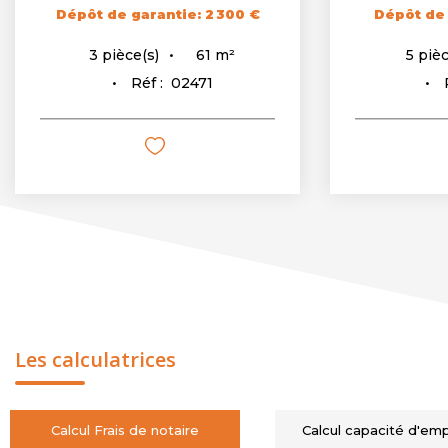
Dépôt de garantie: 2 300 €
Dépôt de 
61
m²
3
pièce(s)
5
pièc
Réf :
02471
Les calculatrices
Calcul Frais de notaire
Calcul capacité d'em