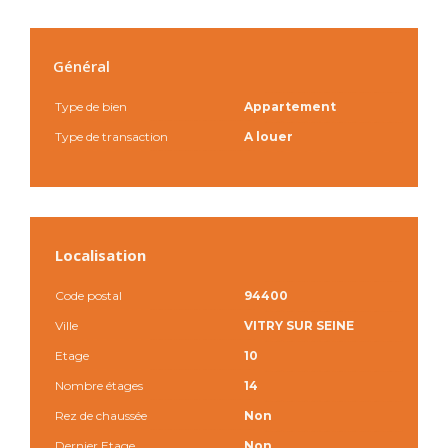
Général
Type de bien
Appartement
Type de transaction
A louer
Localisation
Code postal
94400
Ville
VITRY SUR SEINE
Etage
10
Nombre étages
14
Rez de chaussée
Non
Dernier Etage
Non