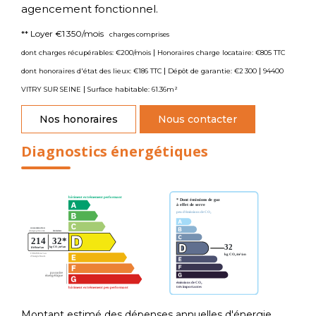
agencement fonctionnel.
**
Loyer €1 350/mois
charges comprises
|
dont charges récupérables: €200/mois
Honoraires charge locataire: €805 TTC
|
|
dont honoraires d'état des lieux: €186 TTC
Dépôt de garantie: €2 300
94400
|
VITRY SUR SEINE
Surface habitable: 61.36m²
Nos honoraires
Nous contacter
Diagnostics énergétiques
Montant estimé des dépenses annuelles d'énergie