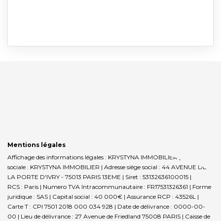
Mentions légales
Affichage des informations légales : KRYSTYNA IMMOBILIER | Raison
sociale : KRYSTYNA IMMOBILIER | Adresse siège social : 44 AVENUE DE
LA PORTE D'IVRY - 75013 PARIS 13EME | Siret : 53132636100015 |
RCS : Paris | Numero TVA Intracommunautaire : FR17531326361 | Forme
juridique : SAS | Capital social : 40 000€ | Assurance RCP : 43526L |
Carte T : CPI 7501 2018 000 034 928 | Date de délivrance : 0000-00-
00 | Lieu de délivrance : 27 Avenue de Friedland 75008 PARIS | Caisse de