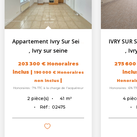
Appartement Ivry Sur Seine 2 pièces + 1 cave
,
Ivry sur seine
,
Ivr
203 300 €
Honoraires
275 600
inclus
|
incl
190 000 €
Honoraires
|
non inclus
Honorai
Honoraires : 7% TTC à la charge de l'acquéreur
Honoraires : 6% TT
41
m²
2
pièce(s)
4
pièc
Réf :
02475