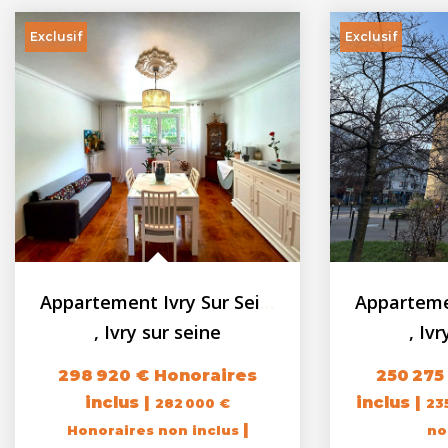
Exclusif
Exclusif
Appartement Ivry Sur Seine 5 pièces + Cave
,
Ivry sur seine
,
Ivr
298 920 €
Honoraires
250 275
inclus
|
inclus
|
282 000 €
23
|
Honoraires non inclus
no