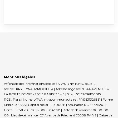
Mentions légales
Affichage des informations légales : KRYSTYNA IMMOBILIER | Raison
sociale : KRYSTYNA IMMOBILIER | Adresse siège social : 44 AVENUE DE
LA PORTE D'IVRY - 75013 PARIS 13EME | Siret : 53132636100015 |
RCS : Paris | Numero TVA Intracommunautaire : FR17531326361 | Forme
juridique : SAS | Capital social : 40 000€ | Assurance RCP : 43526L |
Carte T : CPI 7501 2018 000 034 928 | Date de délivrance : 0000-00-
00 | Lieu de délivrance : 27 Avenue de Friedland 75008 PARIS | Caisse de