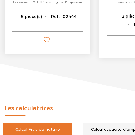
Honoraires : 6% TTC à la charge de l'acquéreur
Honoraires : 
2
pièc
Réf :
02444
5
pièce(s)
Les calculatrices
Calcul Frais de notaire
Calcul capacité d'em