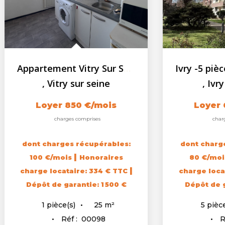
Ivry -5 pièces - 85m² - 4 chambres meublées en colocation
,
Ivry sur seine
Loyer 630 €/mois
charges comprises
dont charges récupérables:
|
80 €/mois
Honoraires
|
charge locataire: 281 € TTC
Dépôt de garantie: 1 100 €
11
m²
5
pièce(s)
Réf :
02428