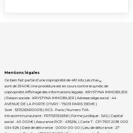
Mentions légales
Ce bien fait partie d'une copropriété de 481 lots.Les charges annuelles
sont de 2940€.
Une procédure est en cours contre le syndic de
copropriété.
Affichage des informations légales : KRYSTYNA IMMOBILIER
| Raison sociale : KRYSTYNA IMMOBILIER | Adresse siège social : 44
AVENUE DE LA PORTE D'IVRY - 75013 PARIS 13EME |
Siret : 53132636100015 | RCS : Paris | Numero TVA
Intracommunautaire : FR17531326361 | Forme juridique : SAS | Capital
social : 40 000€ | Assurance RCP : 43526L |
Carte T : CPI 7501 2018 000
034 928 | Date de délivrance : 0000-00-00 | Lieu de délivrance : 27