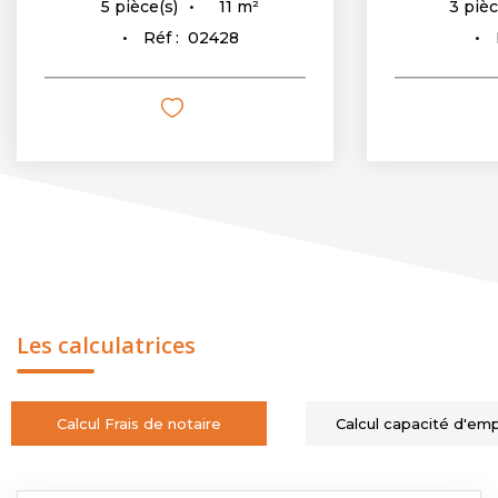
11
m²
5
pièce(s)
3
pièc
Réf :
02428
Les calculatrices
Calcul Frais de notaire
Calcul capacité d'em