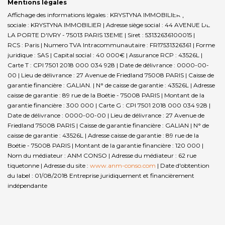
Mentions légales
Affichage des informations légales : KRYSTYNA IMMOBILIER | Raison
sociale : KRYSTYNA IMMOBILIER | Adresse siège social : 44 AVENUE DE
LA PORTE D'IVRY - 75013 PARIS 13EME | Siret : 53132636100015 |
RCS : Paris | Numero TVA Intracommunautaire : FR17531326361 | Forme
juridique : SAS | Capital social : 40 000€ | Assurance RCP : 43526L |
Carte T : CPI 7501 2018 000 034 928 | Date de délivrance : 0000-00-
00 | Lieu de délivrance : 27 Avenue de Friedland 75008 PARIS | Caisse de
garantie financière : GALIAN. | N° de caisse de garantie : 43526L | Adresse
caisse de garantie : 89 rue de la Boétie - 75008 PARIS | Montant de la
garantie financière : 300 000 | Carte G : CPI 7501 2018 000 034 928 |
Date de délivrance : 0000-00-00 | Lieu de délivrance : 27 Avenue de
Friedland 75008 PARIS | Caisse de garantie financière : GALIAN | N° de
caisse de garantie : 43526L | Adresse caisse de garantie : 89 rue de la
Boétie - 75008 PARIS | Montant de la garantie financière : 120 000 |
Nom du médiateur : ANM CONSO | Adresse du médiateur : 62 rue
tiquetonne | Adresse du site :
www.anm-conso.com
| Date d'obtention
du label : 01/08/2018
Entreprise juridiquement et financièrement
indépendante