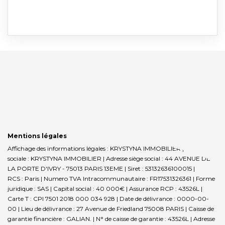
Mentions légales
Affichage des informations légales : KRYSTYNA IMMOBILIER | Raison
sociale : KRYSTYNA IMMOBILIER | Adresse siège social : 44 AVENUE DE
LA PORTE D'IVRY - 75013 PARIS 13EME | Siret : 53132636100015 |
RCS : Paris | Numero TVA Intracommunautaire : FR17531326361 | Forme
juridique : SAS | Capital social : 40 000€ | Assurance RCP : 43526L |
Carte T : CPI 7501 2018 000 034 928 | Date de délivrance : 0000-00-
00 | Lieu de délivrance : 27 Avenue de Friedland 75008 PARIS | Caisse de
garantie financière : GALIAN. | N° de caisse de garantie : 43526L | Adresse