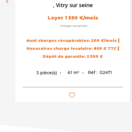
,
Vitry sur seine
Loyer 1 350 €/mois
charges comprises
|
dont charges récupérables: 200 €/mois
|
Honoraires charge locataire: 805 € TTC
Dépôt de garantie: 2 300 €
61
m²
Réf :
02471
3
pièce(s)