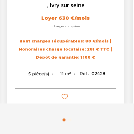
,
Ivry sur seine
Loyer 630 €/mois
charges comprises
|
dont charges récupérables: 80 €/mois
|
Honoraires charge locataire: 281 € TTC
Dépôt de garantie: 1 100 €
11
m²
Réf :
02428
5
pièce(s)