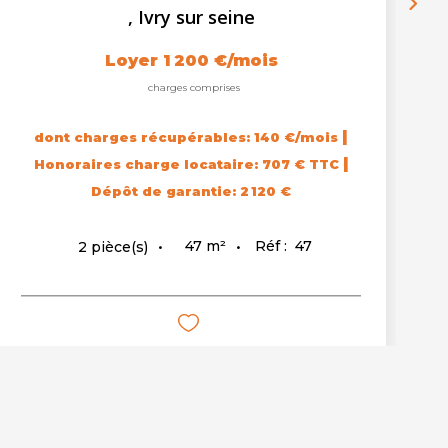
,
Ivry sur seine
Loyer 1 200 €/mois
charges comprises
|
dont charges récupérables: 140 €/mois
|
Honoraires charge locataire: 707 € TTC
Dépôt de garantie: 2 120 €
47
m²
Réf :
47
2
pièce(s)