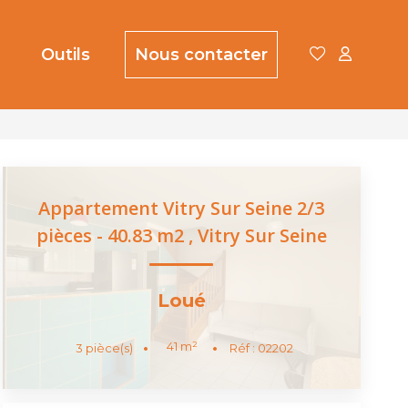
Outils
Nous contacter
Appartement Vitry Sur Seine 2/3
pièces - 40.83 m2
,
Vitry Sur Seine
Loué
41
m²
3
pièce(s)
Réf :
02202