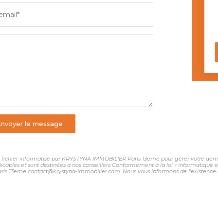
email*
Envoyer le message
 un fichier informatisé par KRYSTYNA IMMOBILIER Paris 13eme pour gérer votre dema
plicables et sont destinées à nos conseillers Conformément à la loi « informatique 
ris 13eme contact@krystyna-immobilier.com. Nous vous informons de l'existence de