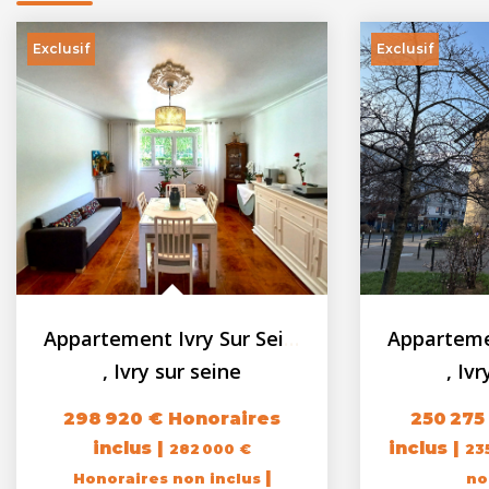
Exclusif
Exclusif
Appartement Ivry Sur Seine 5 pièces + Cave
,
Ivry sur seine
,
Ivr
298 920 €
Honoraires
250 275
inclus
|
inclus
|
282 000 €
23
|
Honoraires non inclus
no