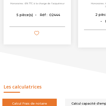
Honoraires : 6% TTC à la charge de l'acquéreur
Honoraires : 
2
pièc
Réf :
02444
5
pièce(s)
Les calculatrices
Calcul Frais de notaire
Calcul capacité d'em