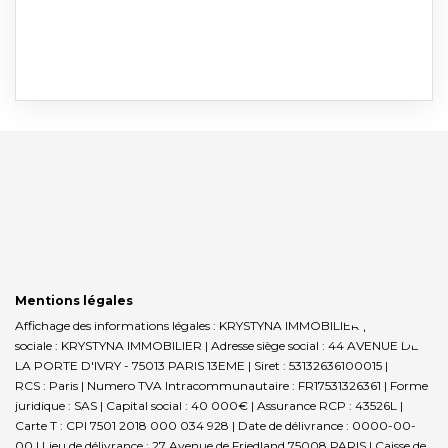
Mentions légales
Affichage des informations légales : KRYSTYNA IMMOBILIER | Raison
sociale : KRYSTYNA IMMOBILIER | Adresse siège social : 44 AVENUE DE
LA PORTE D'IVRY - 75013 PARIS 13EME | Siret : 53132636100015 |
RCS : Paris | Numero TVA Intracommunautaire : FR17531326361 | Forme
juridique : SAS | Capital social : 40 000€ | Assurance RCP : 43526L |
Carte T : CPI 7501 2018 000 034 928 | Date de délivrance : 0000-00-
00 | Lieu de délivrance : 27 Avenue de Friedland 75008 PARIS | Caisse de