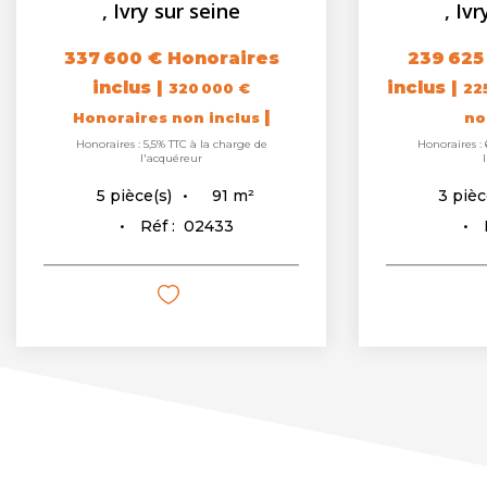
,
Ivry sur seine
,
Ivr
337 600 €
Honoraires
239 625
inclus
|
inclus
|
320 000 €
22
|
Honoraires non inclus
no
Honoraires : 5,5% TTC à la charge de
Honoraires : 
l'acquéreur
91
m²
5
pièce(s)
3
pièc
Réf :
02433