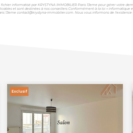
 un fichier informatisé par KRYSTYNA IMMOBILIER Paris 13eme pour gérer votre dema
plicables et sont destinées à nos conseillers Conformément à la loi « informatique 
ris 13eme contact@krystyna-immobilier.com. Nous vous informons de l'existence de
Exclusif