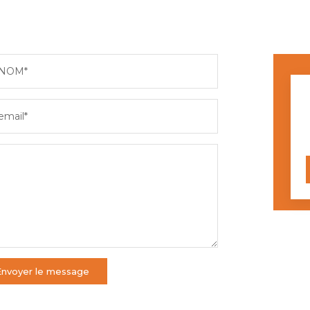
NOM*
email*
Envoyer le message