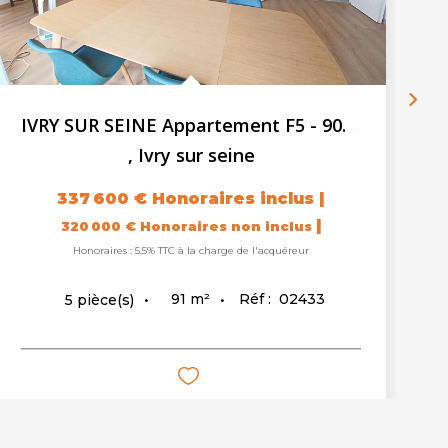
IVRY SUR SEINE Appartement F5 - 90.82m² - Balcon - Cave -...
,
Ivry sur seine
337 600 €
Honoraires inclus
|
|
320 000 €
Honoraires non inclus
Honoraires : 5,5% TTC à la charge de l'acquéreur
91
m²
Réf :
02433
5
pièce(s)