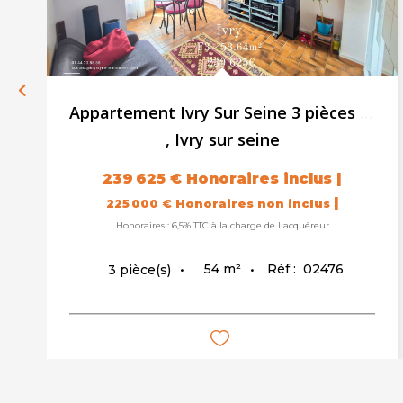
Appartement Ivry Sur Seine 3 pièces 53.64 m2 - loggia - cave
,
Ivry sur seine
239 625 €
Honoraires inclus
|
|
225 000 €
Honoraires non inclus
Honoraires : 6,5% TTC à la charge de l'acquéreur
54
m²
Réf :
02476
3
pièce(s)