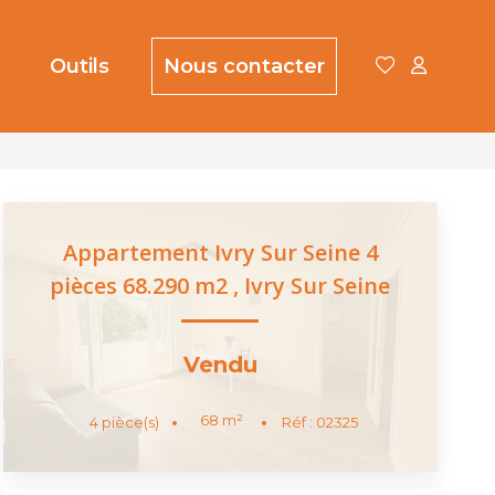
Outils
Nous contacter
Appartement Ivry Sur Seine 4
pièces 68.290 m2
,
Ivry Sur Seine
Vendu
68
m²
4
pièce(s)
Réf :
02325