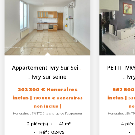
Appartement Ivry Sur Seine 2 pièces + 1 cave
,
Ivry sur seine
,
Ivr
203 300 €
Honoraires
562 800
inclus
|
inclus
|
190 000 €
Honoraires
53
|
non inclus
no
Honoraires : 7% TTC à la charge de l'acquéreur
Honoraires : 5% TT
41
m²
2
pièce(s)
4
pièc
Réf :
02475