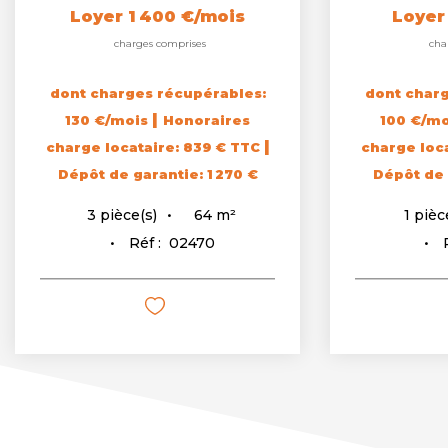
Loyer 1 400 €/mois
Loyer
charges comprises
cha
dont charges récupérables:
dont charg
|
130 €/mois
Honoraires
100 €/m
|
charge locataire: 839 € TTC
charge loc
Dépôt de garantie: 1 270 €
Dépôt de 
64
m²
3
pièce(s)
1
pièc
Réf :
02470