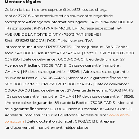
Mentions légales
Ce bien fait partie d'une copropriété de 523 lots.Les charges annuelles
sont de 3720€.
Une procédure est en cours contre le syndic de
copropriété.
Affichage des informations légales : KRYSTYNA IMMOBILIER
| Raison sociale : KRYSTYNA IMMOBILIER | Adresse siège social : 44
AVENUE DE LA PORTE D'IVRY - 75013 PARIS 13EME |
Siret : 53132636100015 | RCS : Paris | Numero TVA
Intracommunautaire : FR17531326361 | Forme juridique : SAS | Capital
social : 40 000€ | Assurance RCP : 43526L |
Carte T : CPI 7501 2018 000
034 928 | Date de délivrance : 0000-00-00 | Lieu de délivrance : 27
Avenue de Friedland 75008 PARIS | Caisse de garantie financière :
GALIAN. | N° de caisse de garantie : 43526L | Adresse caisse de garantie :
89 rue de la Boétie - 75008 PARIS | Montant de la garantie financière :
300 000 | Carte G : CPI 7501 2018 000 034 928 | Date de délivrance :
0000-00-00 | Lieu de délivrance : 27 Avenue de Friedland 75008 PARIS
| Caisse de garantie financière : GALIAN | N° de caisse de garantie : 43526L
| Adresse caisse de garantie : 89 rue de la Boétie - 75008 PARIS | Montant
de la garantie financière : 120 000 | Nom du médiateur : ANM CONSO |
Adresse du médiateur : 62 rue tiquetonne | Adresse du site :
www.anm-
conso.com
| Date d'obtention du label : 01/08/2018
Entreprise
juridiquement et financièrement indépendante