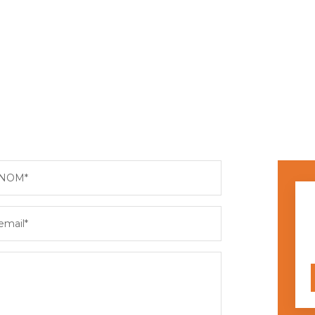
NOM*
email*