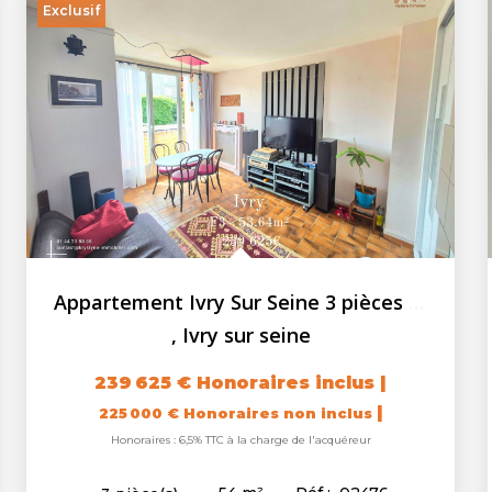
Exclusif
Appartement Ivry Sur Seine 3 pièces 53.64 m2 - loggia - cave
,
Ivry sur seine
239 625 €
Honoraires inclus
|
|
225 000 €
Honoraires non inclus
Honoraires : 6,5% TTC à la charge de l'acquéreur