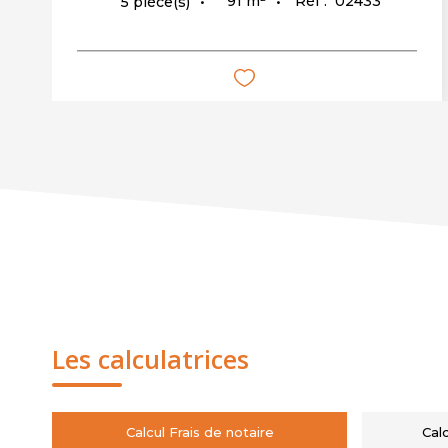
91
m²
Réf :
02433
5
pièce(s)
Les calculatrices
Calcul Frais de notaire
Cal