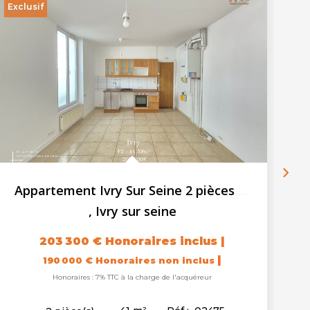
Exclusif
Ex
Appartement Ivry Sur Seine 2 pièces + 1 cave
,
Ivry sur seine
203 300 €
Honoraires inclus
|
|
190 000 €
Honoraires non inclus
Honoraires : 7% TTC à la charge de l'acquéreur