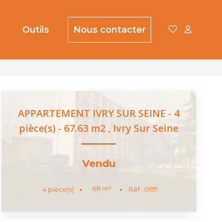
Outils
Nous contacter
APPARTEMENT IVRY SUR SEINE - 4
pièce(s) - 67.63 m2
,
Ivry Sur Seine
Vendu
68
m²
4
pièce(s)
Réf :
01117