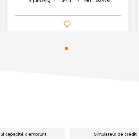
54
m²
Réf :
02476
3
pièce(s)
cul capacité d'emprunt
Simulateur de crédit