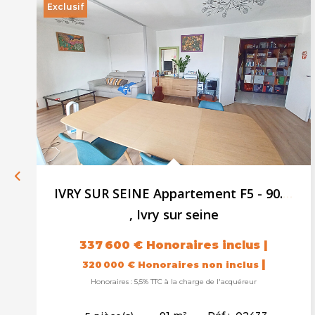
Exclusif
IVRY SUR SEINE Appartement F5 - 90.82m² - Balcon - Cave -...
,
Ivry sur seine
337 600 €
Honoraires inclus
|
|
320 000 €
Honoraires non inclus
Honoraires : 5,5% TTC à la charge de l'acquéreur