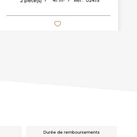
41
m²
Réf :
02475
2
pièce(s)
Durée de remboursements