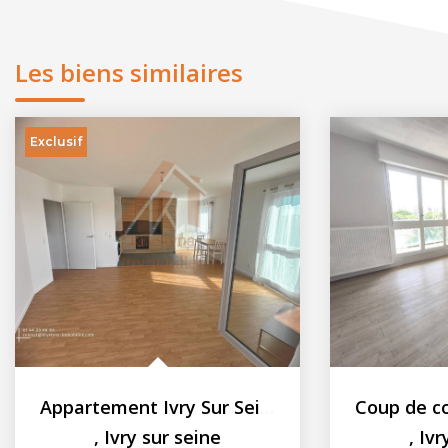
Les biens similaires
Exclusif
Appartement Ivry Sur Seine 3 pièces - 67.98m² - Balcon
,
Ivry sur seine
,
Ivr