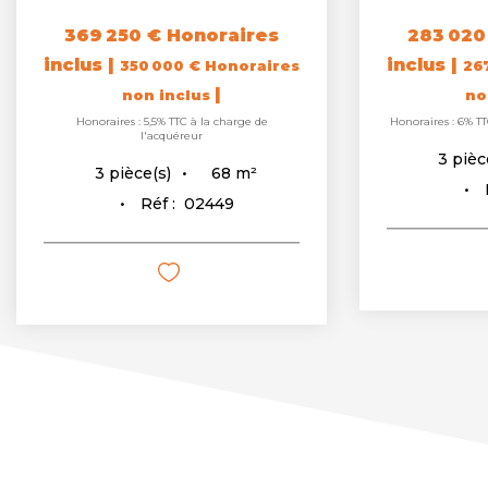
369 250 €
Honoraires
283 020
inclus
|
inclus
|
350 000 €
Honoraires
26
|
non inclus
no
Honoraires : 5,5% TTC à la charge de
Honoraires : 6% TT
l'acquéreur
3
pièc
68
m²
3
pièce(s)
Réf :
02449