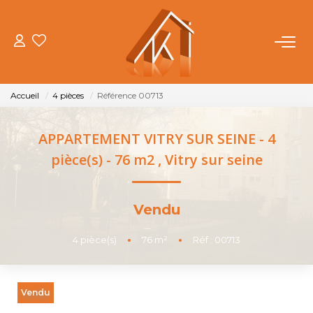
ACHETER
Accueil
4 pièces
Référence 00713
VENDRE
APPARTEMENT VITRY SUR SEINE - 4
LOUER
pièce(s) - 76 m2
,
Vitry sur seine
FAIRE GÉRER
Vendu
NOTRE AGENCE
4
pièce(s)
•
76
m²
•
Réf : 00713
OUTILS
Vendu