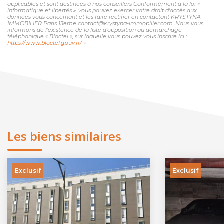
applicables et sont destinées à nos conseillers Conformément à la loi «
informatique et libertés », vous pouvez exercer votre droit d'accès aux
données vous concernant et les faire rectifier en contactant KRYSTYNA
IMMOBILIER Paris 13eme contact@krystyna-immobilier.com. Nous vous
informons de l'existence de la liste d'opposition au démarchage
téléphonique « Bloctel », sur laquelle vous pouvez vous inscrire ici :
https://www.bloctel.gouv.fr/
»
Les biens similaires
Exclusif
Exclusif