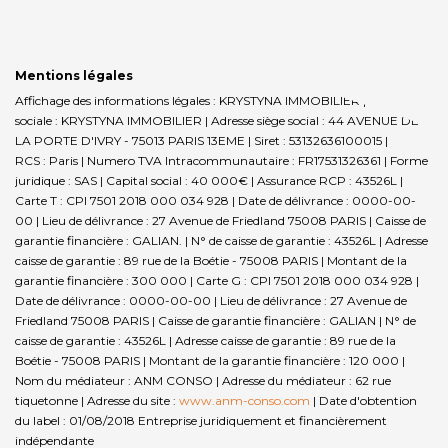
Mentions légales
Affichage des informations légales : KRYSTYNA IMMOBILIER | Raison
sociale : KRYSTYNA IMMOBILIER | Adresse siège social : 44 AVENUE DE
LA PORTE D'IVRY - 75013 PARIS 13EME | Siret : 53132636100015 |
RCS : Paris | Numero TVA Intracommunautaire : FR17531326361 | Forme
juridique : SAS | Capital social : 40 000€ | Assurance RCP : 43526L |
Carte T : CPI 7501 2018 000 034 928 | Date de délivrance : 0000-00-
00 | Lieu de délivrance : 27 Avenue de Friedland 75008 PARIS | Caisse de
garantie financière : GALIAN. | N° de caisse de garantie : 43526L | Adresse
caisse de garantie : 89 rue de la Boétie - 75008 PARIS | Montant de la
garantie financière : 300 000 | Carte G : CPI 7501 2018 000 034 928 |
Date de délivrance : 0000-00-00 | Lieu de délivrance : 27 Avenue de
Friedland 75008 PARIS | Caisse de garantie financière : GALIAN | N° de
caisse de garantie : 43526L | Adresse caisse de garantie : 89 rue de la
Boétie - 75008 PARIS | Montant de la garantie financière : 120 000 |
Nom du médiateur : ANM CONSO | Adresse du médiateur : 62 rue
tiquetonne | Adresse du site :
www.anm-conso.com
| Date d'obtention
du label : 01/08/2018
Entreprise juridiquement et financièrement
indépendante