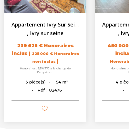
Appartement Ivry Sur Seine 3 pièces 53.64 m2 - loggia - cave
,
Ivry sur seine
,
Ivr
239 625 €
Honoraires
450 000
inclus
|
incl
225 000 €
Honoraires
|
non inclus
Honorai
Honoraires : 6,5% TTC à la charge de
Honoraires : 
l'acquéreur
54
m²
3
pièce(s)
4
pièc
Réf :
02476