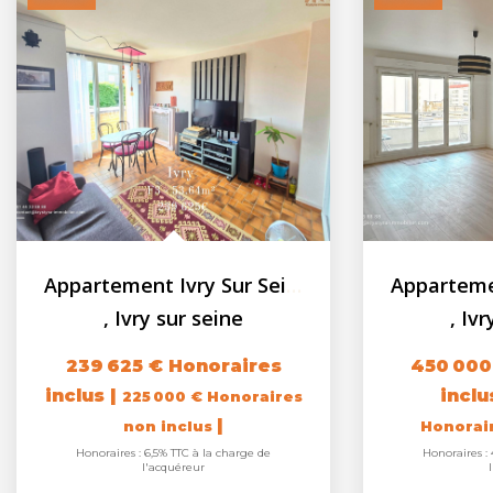
Appartement Ivry Sur Seine 3 pièces 53.64 m2 - loggia - cave
,
Ivry sur seine
,
Ivr
239 625 €
Honoraires
450 000
inclus
|
incl
225 000 €
Honoraires
|
non inclus
Honorai
Honoraires : 6,5% TTC à la charge de
Honoraires : 
l'acquéreur