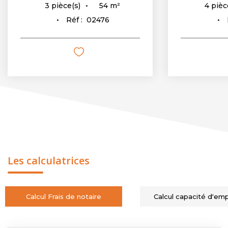
54
m²
3
pièce(s)
4
pièc
Réf :
02476
Les calculatrices
Calcul Frais de notaire
Calcul capacité d'em