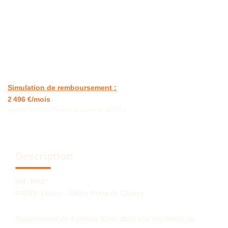
NOUS CONTACTER
Simulation de remboursement :
2 496 €/mois
pendant 20 ans à 3% avec un apport de 50 000 €
Description
Réf : 00127
PARIS 13ème - Métro Porte de Choisy
Appartement de 4 pièces 85m² dans une résidence de