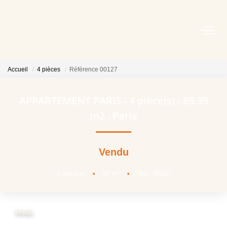
ACHETER
Accueil
4 pièces
Référence 00127
VENDRE
APPARTEMENT PARIS - 4 pièce(s) - 85.39
LOUER
m2
,
Paris
FAIRE GÉRER
Vendu
NOTRE AGENCE
4
pièce(s)
•
85
m²
•
Réf : 00127
OUTILS
Vendu