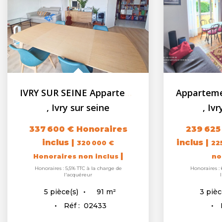
IVRY SUR SEINE Appartement F5 - 90.82m² - Balcon - Cave -...
,
Ivry sur seine
,
Ivr
337 600 €
Honoraires
239 625
inclus
|
inclus
|
320 000 €
22
|
Honoraires non inclus
no
Honoraires : 5,5% TTC à la charge de
Honoraires : 
l'acquéreur
91
m²
5
pièce(s)
3
pièc
Réf :
02433