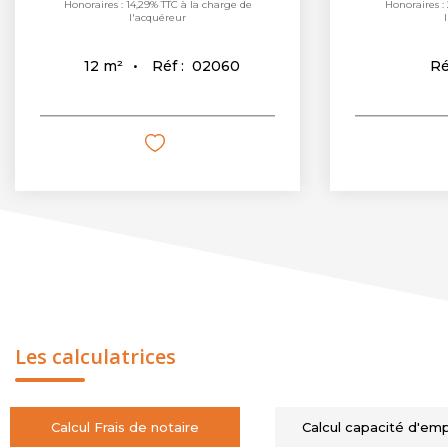
Honoraires : 14,29% TTC à la charge de
Honoraires :
l'acquéreur
Réf :
02060
12
m²
Ré
Les calculatrices
Calcul Frais de notaire
Calcul capacité d'em