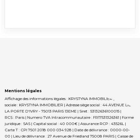
Mentions légales
Affichage des informations légales : KRYSTYNA IMMOBILIER | Raison
sociale : KRYSTYNA IMMOBILIER | Adresse siège social : 44 AVENUE DE
LA PORTE D'IVRY - 75013 PARIS 13EME | Siret : 53132636100015 |
RCS : Paris | Numero TVA Intracommunautaire : FR17531326361 | Forme
juridique : SAS | Capital social : 40 000€ | Assurance RCP : 43526L |
Carte T : CPI 7501 2018 000 034 928 | Date de délivrance : 0000-00-
00 | Lieu de délivrance : 27 Avenue de Friedland 75008 PARIS | Caisse de