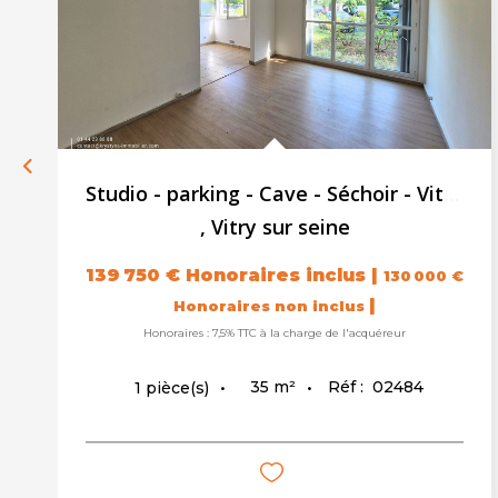
Studio - parking - Cave - Séchoir - Vitry Sur Seine - 35.2...
,
Vitry sur seine
139 750 €
Honoraires inclus
|
130 000 €
|
Honoraires non inclus
Honoraires : 7,5% TTC à la charge de l'acquéreur
35
m²
Réf :
02484
1
pièce(s)