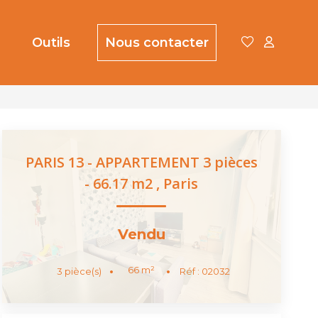
Outils
Nous contacter
PARIS 13 - APPARTEMENT 3 pièces
- 66.17 m2
,
Paris
Vendu
66
m²
3
pièce(s)
Réf :
02032