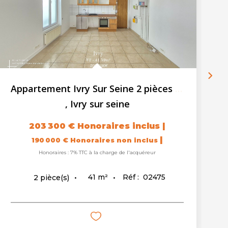
Appartement Ivry Sur Seine 2 pièces + 1 cave
,
Ivry sur seine
203 300 €
Honoraires inclus
|
|
190 000 €
Honoraires non inclus
Honoraires : 7% TTC à la charge de l'acquéreur
41
m²
Réf :
02475
2
pièce(s)