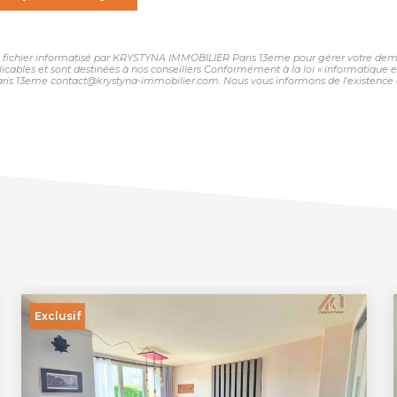
 un fichier informatisé par KRYSTYNA IMMOBILIER Paris 13eme pour gérer votre dema
plicables et sont destinées à nos conseillers Conformément à la loi « informatique 
ris 13eme contact@krystyna-immobilier.com. Nous vous informons de l'existence de
Exclusif