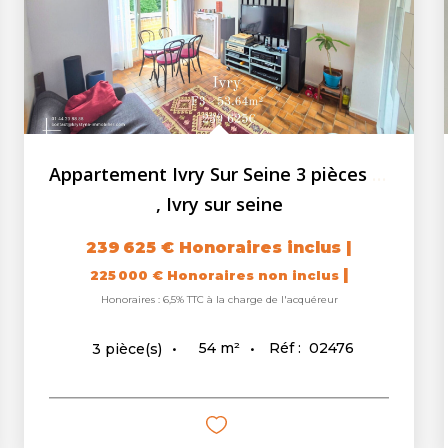
Appartement Ivry Sur Seine 3 pièces 53.64 m2 - loggia - cave
,
Ivry sur seine
239 625 €
Honoraires inclus
|
|
225 000 €
Honoraires non inclus
Honoraires : 6,5% TTC à la charge de l'acquéreur
54
m²
Réf :
02476
3
pièce(s)