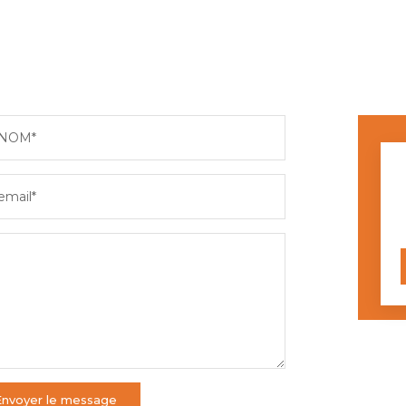
NOM*
email*
Envoyer le message