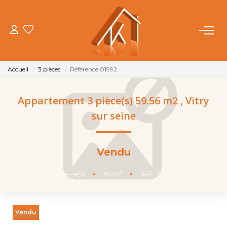
ACHETER
Accueil
3 pièces
Référence 01992
VENDRE
Appartement 3 pièce(s) 59.56 m2
,
Vitry
LOUER
sur seine
FAIRE GÉRER
Vendu
NOTRE AGENCE
3
pièce(s)
•
59
m²
•
Réf : 01992
OUTILS
Vendu