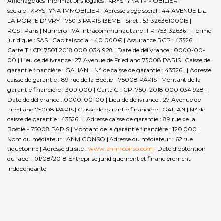
Affichage des informations légales : KRYSTYNA IMMOBILIER | Raison
sociale : KRYSTYNA IMMOBILIER | Adresse siège social : 44 AVENUE DE
LA PORTE D'IVRY - 75013 PARIS 13EME | Siret : 53132636100015 |
RCS : Paris | Numero TVA Intracommunautaire : FR17531326361 | Forme
juridique : SAS | Capital social : 40 000€ | Assurance RCP : 43526L |
Carte T : CPI 7501 2018 000 034 928 | Date de délivrance : 0000-00-
00 | Lieu de délivrance : 27 Avenue de Friedland 75008 PARIS | Caisse de
garantie financière : GALIAN. | N° de caisse de garantie : 43526L | Adresse
caisse de garantie : 89 rue de la Boétie - 75008 PARIS | Montant de la
garantie financière : 300 000 | Carte G : CPI 7501 2018 000 034 928 |
Date de délivrance : 0000-00-00 | Lieu de délivrance : 27 Avenue de
Friedland 75008 PARIS | Caisse de garantie financière : GALIAN | N° de
caisse de garantie : 43526L | Adresse caisse de garantie : 89 rue de la
Boétie - 75008 PARIS | Montant de la garantie financière : 120 000 |
Nom du médiateur : ANM CONSO | Adresse du médiateur : 62 rue
tiquetonne | Adresse du site :
www.anm-conso.com
| Date d'obtention
du label : 01/08/2018
Entreprise juridiquement et financièrement
indépendante