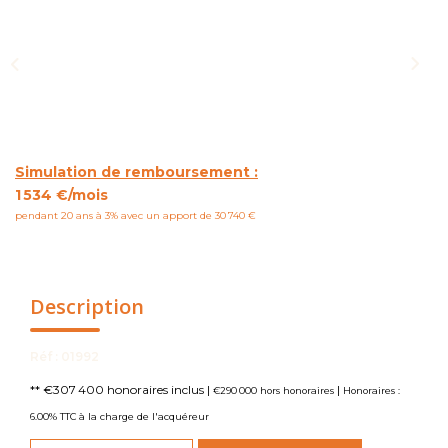
NOUS CONTACTER
Simulation de remboursement :
1 534 €/mois
pendant 20 ans à 3% avec un apport de 30 740 €
Description
Réf : 01992
** €307 400
honoraires inclus
|
|
€290 000
hors honoraires
Honoraires :
6.00% TTC à la charge de l'acquéreur