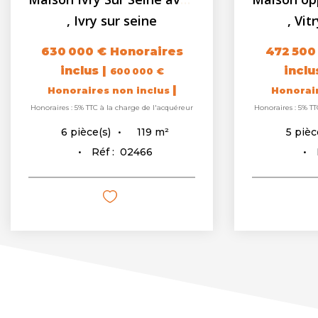
,
Ivry sur seine
,
Vit
630 000 €
Honoraires
472 500
inclus
|
incl
600 000 €
|
Honoraires non inclus
Honorai
Honoraires : 5% TTC à la charge de l'acquéreur
Honoraires : 5% TT
119
m²
6
pièce(s)
5
pièc
Réf :
02466