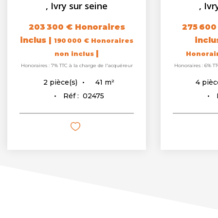
,
Ivry sur seine
,
Ivr
203 300 €
Honoraires
275 600
inclus
|
incl
190 000 €
Honoraires
|
non inclus
Honorai
Honoraires : 7% TTC à la charge de l'acquéreur
Honoraires : 6% TT
41
m²
2
pièce(s)
4
pièc
Réf :
02475