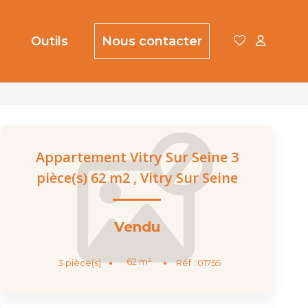
Outils
Nous contacter
Appartement Vitry Sur Seine 3
pièce(s) 62 m2
,
Vitry Sur Seine
Vendu
62
m²
3
pièce(s)
Réf :
01755