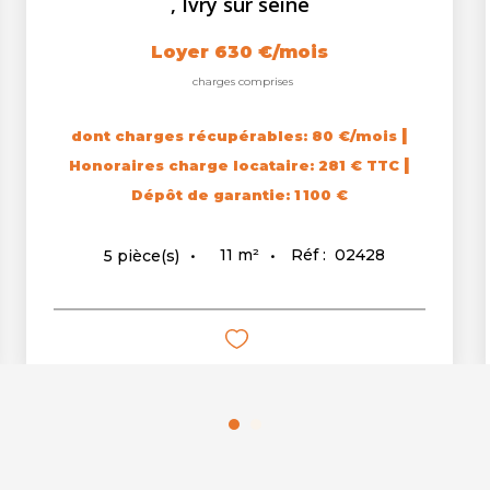
,
Ivry sur seine
Loyer 630 €/mois
charges comprises
|
dont charges récupérables: 80 €/mois
|
Honoraires charge locataire: 281 € TTC
Dépôt de garantie: 1 100 €
11
m²
Réf :
02428
5
pièce(s)