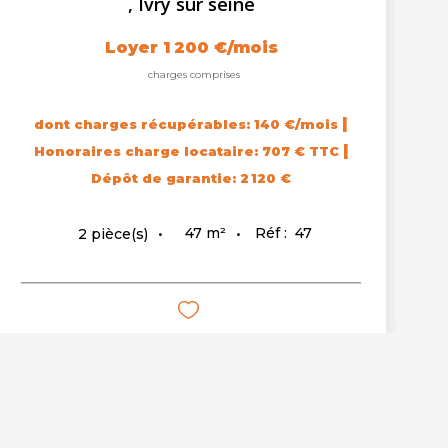
,
Ivry sur seine
Loyer 1 200 €/mois
charges comprises
|
dont charges récupérables: 140 €/mois
|
Honoraires charge locataire: 707 € TTC
Dépôt de garantie: 2 120 €
47
m²
Réf :
47
2
pièce(s)