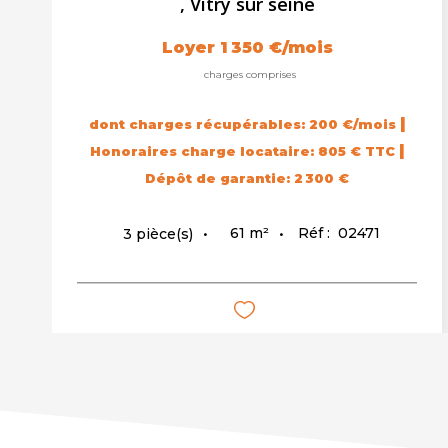
,
Vitry sur seine
Loyer 1 350 €/mois
charges comprises
|
dont charges récupérables: 200 €/mois
|
Honoraires charge locataire: 805 € TTC
Dépôt de garantie: 2 300 €
61
m²
Réf :
02471
3
pièce(s)