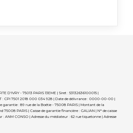
TE D'IVRY - 75013 PARIS 13EME | Siret : 53132636100015 |
T : CPI 7501 2018 000 034 928 | Date de délivrance : 0000-00-00 |
de garantie : 89 rue de la Boétie - 75008 PARIS | Montant de la
d 75008 PARIS | Caisse de garantie financière : GALIAN | N° de caisse
teur : ANM CONSO | Adresse du médiateur : 62 rue tiquetonne | Adresse