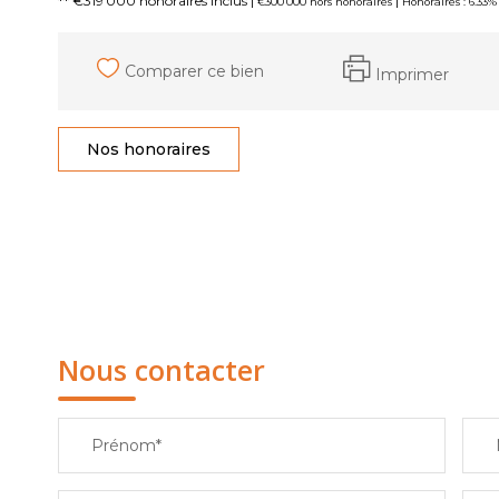
** €319 000
honoraires inclus
|
|
€300 000
hors honoraires
Honoraires : 6.33
Comparer ce bien
Imprimer
Nos honoraires
Nous contacter
Prénom*