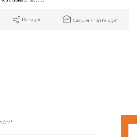
% TTC à la charge de l'acquéreur
Partager
Calculer mon budget
NOM*