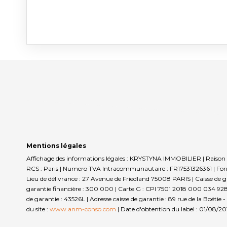
Mentions légales
Affichage des informations légales : KRYSTYNA IMMOBILIER | Raison 
RCS : Paris | Numero TVA Intracommunautaire : FR17531326361 | Forme
Lieu de délivrance : 27 Avenue de Friedland 75008 PARIS | Caisse de ga
garantie financière : 300 000 | Carte G : CPI 7501 2018 000 034 928 
de garantie : 43526L | Adresse caisse de garantie : 89 rue de la Boé
du site :
www.anm-conso.com
| Date d'obtention du label : 01/08/20