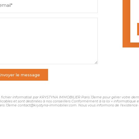
email*
Envoyer le message
 un fichier informatisé par KRYSTYNA IMMOBILIER Paris 13eme pour gérer votre dema
plicables et sont destinées à nos conseillers Conformément à la loi « informatique 
ris 13eme contact@krystyna-immobilier.com. Nous vous informons de l'existence de